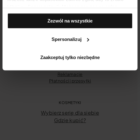
kliknij w „Spersonalizuj". Możesz zawsze wycofać
zgodę, np. zmieniając ustawienia cookies, usuwając je
Zezwól na wszystkie
lub zmieniając ustawienia przeglądarki.
INFORMACJE E-SKLEP
Spersonalizuj
Twoje konto
Historia zamówień
Regulamin [nowy]
Zaakceptuj tylko niezbędne
Regulamin [starszy]
Odstąpienie od umowy
Reklamacje
Płatności i przesyłki
KOSMETYKI
Wybierz serię dla siebie
Gdzie kupić?