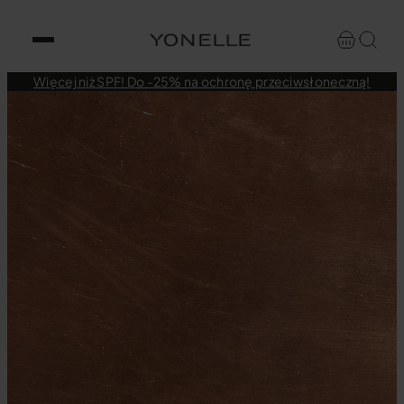
Więcej niż SPF! Do -25% na ochronę przeciwsłoneczną!