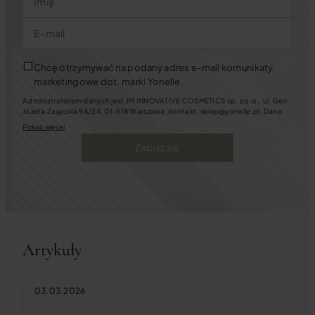
Imię
E-mail
Chcę otrzymywać na podany adres e-mail komunikaty
marketingowe dot. marki Yonelle.
Administratorem danych jest JM INNOVATIVE COSMETICS sp. z o.o., ul. Gen.
Józefa Zajączka 9A/24, 01-518 Warszawa, kontakt: sklep@yonelle.pl. Dane
będziemy przetwarzać w celu założenia i prowadzenia Konta Klienta oraz w
Pokaż więcej
celach marketingowych. Jeśli wyrazisz zgody na kontakt marketingowy
będziemy się z Tobą kontaktować za pośrednictwem wiadomości e-mail oraz
Zapisz się
telefonicznie. Możesz zawsze cofnąć zgody m.in. pisząc na ww. adres e-mail.
Masz także prawo: dostępu do swoich danych, ich sprostowania, usunięcia,
ograniczenia przetwarzania oraz przenoszenia, sprzeciwu wobec
przetwarzania danych, a także złożenia skargi dotyczącej przetwarzania
danych.
Tutaj
dowiesz się więcej o tym, jak chronimy Twoje dane.
Artykuły
03.03.2026