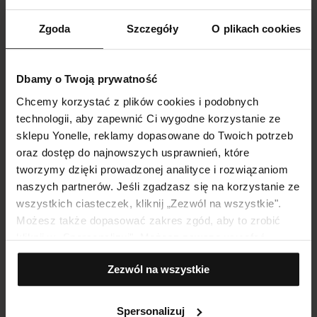
Zgoda
Szczegóły
O plikach cookies
Dbamy o Twoją prywatność
Chcemy korzystać z plików cookies i podobnych
technologii, aby zapewnić Ci wygodne korzystanie ze
sklepu Yonelle, reklamy dopasowane do Twoich potrzeb
oraz dostęp do najnowszych usprawnień, które
tworzymy dzięki prowadzonej analityce i rozwiązaniom
naszych partnerów. Jeśli zgadzasz się na korzystanie ze
wszystkich ciasteczek, kliknij „Zezwól na wszystkie".
Możesz także dopasować zakres zgód, aby to zrobić
kliknij w „Spersonalizuj". Możesz zawsze wycofać
zgodę, np. zmieniając ustawienia cookies, usuwając je
Zezwól na wszystkie
lub zmieniając ustawienia przeglądarki.
Spersonalizuj