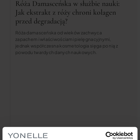
Róża Damasceńska w służbie nauki:
Jak ekstrakt z róży chroni kolagen
przed degradacją?
Róża damasceńska od wieków zachwyca
zapachem i właściwościami pielęgnacyjnymi,
jednak współczesna kosmetologia sięga po nią z
powodu twardych danych naukowych.