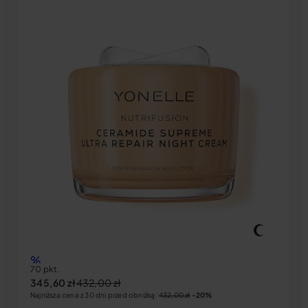
%
70 pkt.
345,60
zł
432,00
zł
Najniższa cena z 30 dni przed obniżką:
432,00
zł
-20%