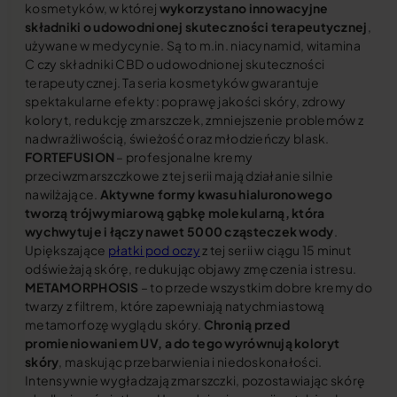
kosmetyków, w której
wykorzystano innowacyjne
składniki o udowodnionej skuteczności terapeutycznej
,
używane w medycynie. Są to m.in. niacynamid, witamina
C czy składniki CBD o udowodnionej skuteczności
terapeutycznej. Ta seria kosmetyków gwarantuje
spektakularne efekty: poprawę jakości skóry, zdrowy
koloryt, redukcję zmarszczek, zmniejszenie problemów z
nadwrażliwością, świeżość oraz młodzieńczy blask.
FORTEFUSION
– profesjonalne kremy
przeciwzmarszczkowe z tej serii mają działanie silnie
nawilżające.
Aktywne formy kwasu hialuronowego
tworzą trójwymiarową gąbkę molekularną, która
wychwytuje i łączy nawet 5000 cząsteczek wody
.
Upiększające
płatki pod oczy
z tej serii w ciągu 15 minut
odświeżają skórę, redukując objawy zmęczenia i stresu.
METAMORPHOSIS
– to przede wszystkim dobre kremy do
twarzy z filtrem, które zapewniają natychmiastową
metamorfozę wyglądu skóry.
Chronią przed
promieniowaniem UV, a do tego wyrównują koloryt
skóry
, maskując przebarwienia i niedoskonałości.
Intensywnie wygładzają zmarszczki, pozostawiając skórę