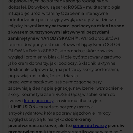
dopasowanych do potrzeb każdego rodzaju skóry
dojrzałej. Do wyboru są serie:
ROSES
– multitechnologia
infuzji pięciu róż i witaminy C zapewnia intensywne
odmłodzenie i perfekcyjny wygląd skóry. Znajdziesz tu
między innymi
kremy na twarz i pod oczy na dzień i na noc
z kwasem bursztynowym i aktywnymi peptydami
zamkniętymi w NANODYSKACH™
. Wśród produktów z
tej serii dostępny jest m.in. Rozświetlający Krem COLOR
GLOW Na Dzień z SPF 30, który nadaje skórze świeży
wygląd i promienny blask. Może być stosowany zarówno
jako krem do twarzy, jak i pod oczy. Składniki aktywne
doskonale odpowiadają na potrzeby skóry pod oczami,
poprawiają mikrokrążenie, działają
przeciwzmarszczkowo, zaś dermozgodne bazy
zapewniają idealną pielęgnację, nawilżenie i wzmocnienie
skóry. Kosmetyki z serii ROSES łączą w sobie krem do
twarzy i
krem pod oczy
, są więc multifunkcyjne.
LUMIFUSION
– ta seria to potężny zastrzyk
antyoksydantów, które poprawiają zdrowie i młody
wygląd skóry. Są tu nie tylko
dobre kremy
przeciwzmarszczkowe, ale też
serum do twarzy
przeciw
przebarwieniom
, które zawiera stabilizowaną witaminę C