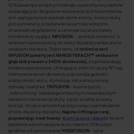
10% zawartą w potężnym koktajlu superantyoksydantów
wybielających. Regularne stosowanie tych kosmetyków
anti-aging przynosi spektakularne efekty: koloryt skóry
jest wyrównany, przebarwienia są mniej widoczne,
zmarszczki wygładzone, a cała twarz zyskuje świeży,
młodzieńczy wygląd.
INFUSION
– „zastrzyk młodości” z
retinolem przeznaczony do skóry dojrzałej z widocznymi
oznakami starzenia. Dzięki temu, że
retinol w serii
INFUSION zawarty jest NANODYSKACH™ wnika on w
głąb skóry nawet o 340% skuteczniej
, co potwierdzają
badania aparaturowe. Liftingujący krem Infuzyjny N°1 czy
intensywne serum do twarzy poprawiają gęstość i
elastyczność skóry, stymulując naturalne procesy
odnowy naskórka.
TRIFUSION
– kosmetyczny
„mikrochirurg” zapobiega widocznym i niewidocznym
oznakom starzenia się skóry. Łączy w sobie procesy
biofuzji, infuzji oraz endofuzji przynosząc spektakularne
efekty dla skóry dojrzałej.
Napina i liftinguje cerę,
poprawiając owal twarzy
.
Krem na szyję i dekolt
z tej serii
zapewnia wzrost napięcia skóry nawet o 30% już po
godzinie od zastosowania!
MEDIFUSION
– seria