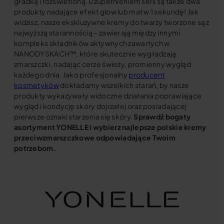
gładką i rozświetloną. Uzupełnieniem serii są także dwa
produkty nadające efekt glow lub mat w 1 sekundę! Jak
widzisz, nasze ekskluzywne kremy do twarzy tworzone są z
najwyższą starannością – zawierają między innymi
kompleks składników aktywnych zawartych w
NANODYSKACH™, które skutecznie wygładzają
zmarszczki, nadając cerze świeży, promienny wygląd
każdego dnia. Jako profesjonalny
producent
kosmetyków
dokładamy wszelkich starań, by nasze
produkty wykazywały widoczne działania poprawiające
wygląd i kondycję skóry dojrzałej oraz posiadającej
pierwsze oznaki starzenia się skóry.
Sprawdź bogaty
asortyment YONELLE i wybierz najlepsze polskie kremy
przeciwzmarszczkowe odpowiadające Twoim
potrzebom.