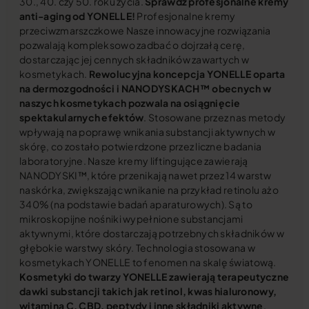
30., 40. czy 50. roku życia.
Sprawdź profesjonalne kremy
anti-aging od YONELLE!
Profesjonalne kremy
przeciwzmarszczkowe Nasze innowacyjne rozwiązania
pozwalają kompleksowo zadbać o dojrzałą cerę,
dostarczając jej cennych składników zawartych w
kosmetykach.
Rewolucyjna koncepcja YONELLE oparta
na dermozgodności i NANODYSKACH™ obecnych w
naszych kosmetykach pozwala na osiągnięcie
spektakularnych efektów
. Stosowane przez nas metody
wpływają na poprawę wnikania substancji aktywnych w
skórę, co zostało potwierdzone przez liczne badania
laboratoryjne. Nasze kremy liftingujące zawierają
NANODYSKI™, które przenikają nawet przez 14 warstw
naskórka, zwiększając wnikanie na przykład retinolu aż o
340% (na podstawie badań aparaturowych). Są to
mikroskopijne nośniki wypełnione substancjami
aktywnymi, które dostarczają potrzebnych składników w
głębokie warstwy skóry. Technologia stosowana w
kosmetykach YONELLE to fenomen na skalę światową.
Kosmetyki do twarzy YONELLE zawierają terapeutyczne
dawki substancji takich jak retinol, kwas hialuronowy,
witamina C, CBD, peptydy i inne składniki aktywne
,