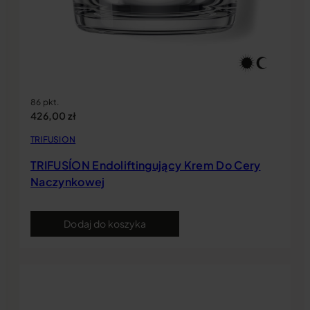
86 pkt.
426,00
zł
TRIFUSION
TRIFUSÍON Endoliftingujący Krem Do Cery
Naczynkowej
Dodaj do koszyka