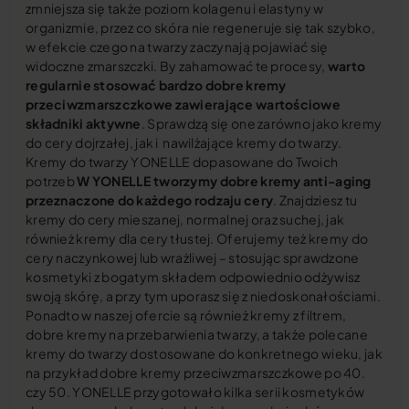
zmniejsza się także poziom kolagenu i elastyny w
organizmie, przez co skóra nie regeneruje się tak szybko,
w efekcie czego na twarzy zaczynają pojawiać się
widoczne zmarszczki. By zahamować te procesy,
warto
regularnie stosować bardzo dobre kremy
przeciwzmarszczkowe zawierające wartościowe
składniki aktywne
. Sprawdzą się one zarówno jako kremy
do cery dojrzałej, jak i nawilżające kremy do twarzy.
Kremy do twarzy YONELLE dopasowane do Twoich
potrzeb
W YONELLE tworzymy dobre kremy anti-aging
przeznaczone do każdego rodzaju cery
. Znajdziesz tu
kremy do cery mieszanej, normalnej oraz suchej, jak
również kremy dla cery tłustej. Oferujemy też kremy do
cery naczynkowej lub wrażliwej – stosując sprawdzone
kosmetyki z bogatym składem odpowiednio odżywisz
swoją skórę, a przy tym uporasz się z niedoskonałościami.
Ponadto w naszej ofercie są również kremy z filtrem,
dobre kremy na przebarwienia twarzy, a także polecane
kremy do twarzy dostosowane do konkretnego wieku, jak
na przykład dobre kremy przeciwzmarszczkowe po 40.
czy 50. YONELLE przygotowało kilka serii kosmetyków