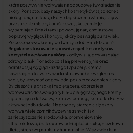
które pozytywnie wpływają na odbudowę i wygładzenie
skóry. Ponadto, bazy naszych kosmetyków są zbieżne z
biologiczną strukturą skóry, dzięki czemu wtapiają się w
przestrzenie międzykomórkowe, skutecznie je
wypełniając. Dzięki temu powodują natychmiastową
poprawę wyglądu i kondycji skóry bez względu na wiek.
Po co stosować kremy do twarzy z dobrym składem?
Regularne stosowanie sprawdzonych kosmetyków
korzystnie wpływa na skórę
– odżywia ją, przywracając
zdrowy blask. Ponadto działają prewencyjnie oraz
odmładzają wygląd każdego typu cery. Kremy
nawilżające do twarzy warto stosować bez względu na
wiek, by utrzymać odpowiedni poziom nawodnienia cery.
By cieszyć się gładką i napiętą cerą, dobrze jest
wprowadzić do swojego rytuału pielęgnacyjnego kremy
ujędrniające do twarzy, które wspomogą komórki skóry w
aktywnej odbudowie. Na procesy starzenia się skóry
wpływa wiele czynników zewnętrznych, jak
zanieczyszczenie środowiska, promieniowanie
ultrafioletowe, brak odpowiedniej ilości ruchu, niezdrowa
dieta, stres czy problemy hormonalne. Wraz z wiekiem