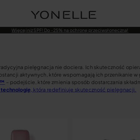
Więcej niż SPF! Do -25% na ochronę przeciwsłoneczną!
radycyjna pielęgnacja nie dociera. Ich skuteczność opier
tancji aktywnych, które wspomagają ich przenikanie w g
N™
– podejście, które zmienia sposób dostarczania skład
 technologię
, która redefiniuje skuteczność pielęgnacji.