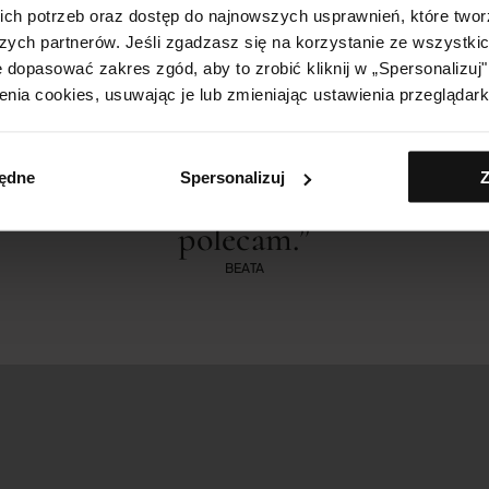
ch potrzeb oraz dostęp do najnowszych usprawnień, które two
olki pokochały YONELLE za spełnione obietni
zych partnerów. Jeśli zgadzasz się na korzystanie ze wszystkich
 dopasować zakres zgód, aby to zrobić kliknij w „Spersonalizu
enia cookies, usuwając je lub zmieniając ustawienia przeglądark
y Yonelle są rewelacyjne, stosuję je
będne
Spersonalizuj
Z
i jestem bardzo zadowolona. Wszystk
polecam.”
BEATA