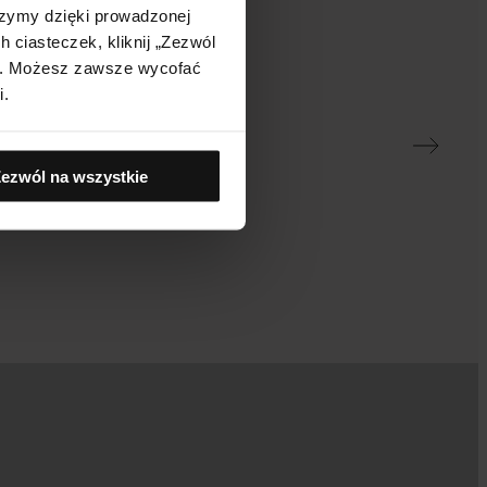
rzymy dzięki prowadzonej
ce
 ciasteczek, kliknij „Zezwól
j". Możesz zawsze wycofać
i.
 od kilku
„Kosmetyki YONELLE to 
ezwól na wszystkie
im je
widzę na mojej skórze. 
AN