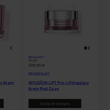
Nowość
66 pkt.
329,00
zł
INFUSION LIFT
cy Krem
INFUSÍON LIFT Pro-Liftingujący
Krem Pod Oczy
Dodaj do koszyka