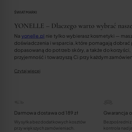
ŚWIAT MARKI
YONELLE – Dlaczego warto wybrać nasze
Na
yonelle.pl
nie tylko wybierasz kosmetyki — mas
doświadczenia i wsparcia, które pomagają dobrać
dopasowaną do potrzeb skóry, a także do korzyści, 
przyjemność i towarzyszą Ci przy każdym zamówien
Czytaj więcej
Darmowa dostawa od 189 zł
Gwarancja o
Wysyłka bez dodatkowych kosztów
Bezpośredni z
przy większych zamówieniach.
kontrola nad 