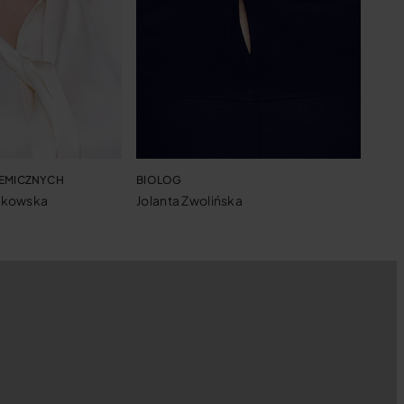
EMICZNYCH
BIOLOG
łkowska
Jolanta Zwolińska