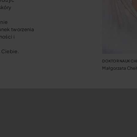
skóry
tnie
runek tworzenia
ości i
 Ciebie.
DOKTOR NAUK CH
Małgorzata Che