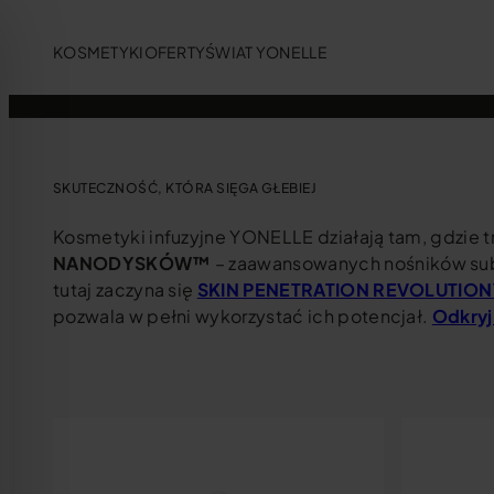
KOSMETYKI
OFERTY
ŚWIAT YONELLE
SKUTECZNOŚĆ, KTÓRA SIĘGA GŁEBIEJ
Kosmetyki infuzyjne YONELLE działają tam, gdzie t
NANODYSKÓW™
– zaawansowanych nośników subs
tutaj zaczyna się
SKIN PENETRATION REVOLUTIO
pozwala w pełni wykorzystać ich potencjał.
Odkryj
dla osób z zaburzeniami wzroku