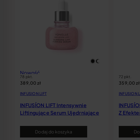
l bezpieczny dla osób z padaczką
przyjazny dla osób z ADHD
 dla osób niewidomych
bezpieczny dla osób z padaczką
Nowość
78 pkt.
72 pkt.
389,00
zł
359,00
zł
INFUSION LIFT
INFUSION L
INFUSÍON LIFT Intensywnie
INFUSÍON
Liftingujące Serum Ujędrniające
Z Efekt
Dodaj do koszyka
Do