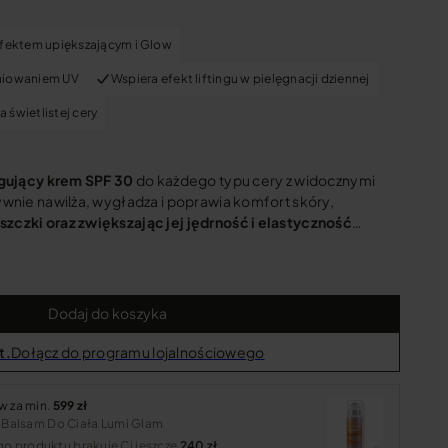
efektem upiększającym i Glow
eniowaniem UV
Wspiera efekt liftingu w pielęgnacji dziennej
 świetlistej cery
ngujący krem SPF 30
do każdego typu cery z widocznymi
ywnie nawilża, wygładza i poprawia komfort skóry,
zczki oraz zwiększając jej jędrność i elastyczność
…
Dodaj do koszyka
t.
Dołącz do programu lojalnościowego
w za min.
599 zł
alsam Do Ciała Lumi Glam
 produktu brakuje Ci jeszcze
240 zł