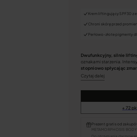
Krem liftingujący SPF30 z 
Chroni skórę przed promi
Perłowo-złote pigmenty dla
Dwufunkcyjny, silnie lifti
oznakami starzenia. Intens
stopniowo spłycając zmars
Czytaj dalej
+ 72 pk
Prezent gratis od zakupó
METAMORPHOSIS BODY B
Do otrzymania darmowego