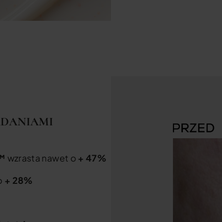
ADANIAMI
R™
wzrasta nawet o
+ 47%
o
+ 28%