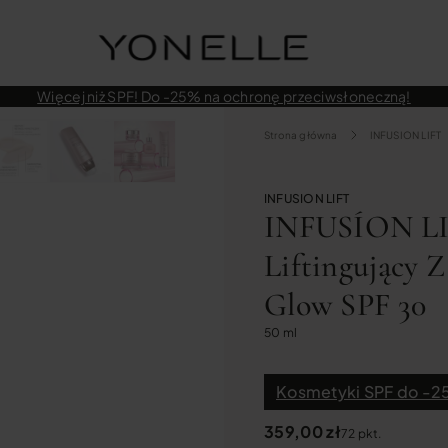
Więcej niż SPF! Do -25% na ochronę przeciwsłoneczną!
Strona główna
INFUSION LIFT
INFUSION LIFT
INFUSÍON LI
Liftingujący Z
Glow SPF 30
50 ml
Kosmetyki SPF do -25
359,00
zł
72 pkt.