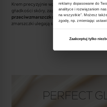
Krem precyzyjnie wpływa na poprawę jędrności
reklamy dopasowane do Twoi
analityce i rozwiązaniom nas
gładkości skóry, zapewniając
skuteczną terapi
na wszystkie". Możesz także
przeciwzmarszczkową
. Skóra ma wyraźnie w
zgodę, np. zmieniając ustawi
zmarszczki ulegają spłyceniu.
Zaakceptuj tylko niez