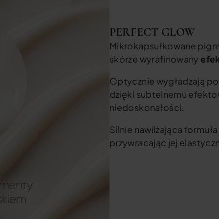
PERFECT GLOW
Mikrokapsułkowane pigm
skórze wyrafinowany
efek
Optycznie wygładzają po
dzięki subtelnemu efekto
niedoskonałości.
Silnie nawilżająca formuł
przywracając jej elastyc