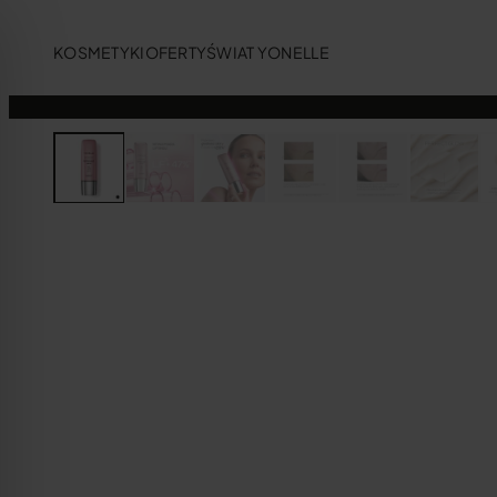
KOSMETYKI
OFERTY
ŚWIAT YONELLE
dla osób z zaburzeniami wzroku