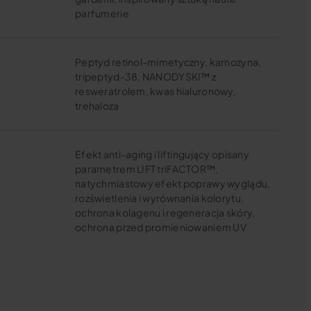
parfumerie
Peptyd retinol-mimetyczny, karnozyna,
tripeptyd-38, NANODYSKI™ z
resweratrolem, kwas hialuronowy,
trehaloza
Efekt anti-aging i liftingujący opisany
parametrem LIFT triFACTOR™,
natychmiastowy efekt poprawy wyglądu,
rozświetlenia i wyrównania kolorytu,
ochrona kolagenu i regeneracja skóry,
ochrona przed promieniowaniem UV