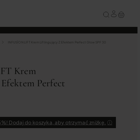
INFUSÍON LIFT Krem Liftingujący Z Efektem Perfect Glow SPF 30
FT Krem
 Efektem Perfect
%! Dodaj do koszyka, aby otrzymać zniżkę.
ⓘ