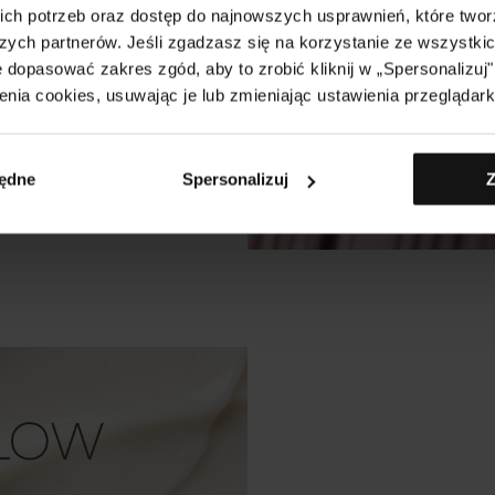
, elastyczności i
ch potrzeb oraz dostęp do najnowszych usprawnień, które two
zych partnerów. Jeśli zgadzasz się na korzystanie ze wszystkich
ę liftingującą i
 dopasować zakres zgód, aby to zrobić kliknij w „Spersonalizu
yrównaną strukturę, a
enia cookies, usuwając je lub zmieniając ustawienia przeglądark
będne
Spersonalizuj
Z