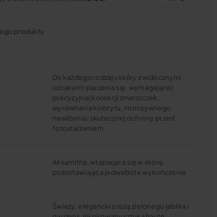
ego produktu
Do każdego rodzaju skóry z widocznymi
oznakami starzenia się, wymagającej
precyzyjnej korekcji zmarszczek,
wyrównania kolorytu, intensywnego
nawilżenia i skutecznej ochrony przed
fotostarzeniem
Aksamitna, wtapiająca się w skórę,
pozostawiająca jedwabiste wykończenie
Świeży, elegancki z nutą zielonego jabłka i
gardenii, inspirowany sztuką haute