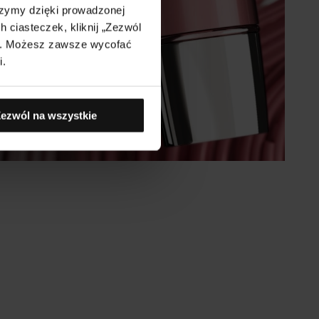
rzymy dzięki prowadzonej
 ciasteczek, kliknij „Zezwól
j". Możesz zawsze wycofać
i.
ezwól na wszystkie