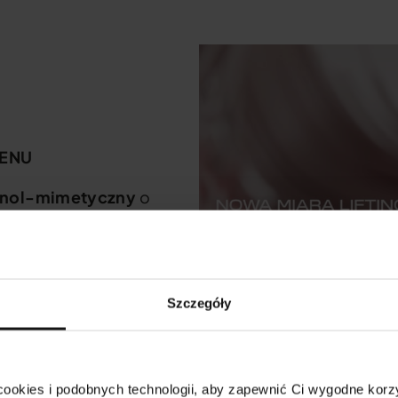
GENU
tinol-mimetyczny
o
nergicznie:
wysoce
agenowe oraz przełomowa
jnym resweratrolem
.
Szczegóły
ol-mimetycznym jest
.
ookies i podobnych technologii, aby zapewnić Ci wygodne korzy