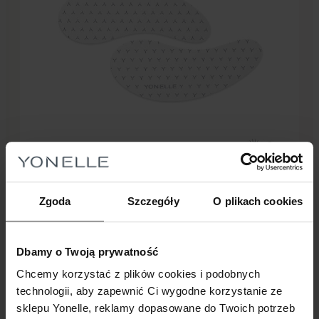
Nowość
14 pkt.
Zgoda
Szczegóły
O plikach cookies
69,00
zł
PŁATKI POD OCZY
Dbamy o Twoją prywatność
Aktywujące Wielorazowe Płatki Pod Oczy
Chcemy korzystać z plików cookies i podobnych
technologii, aby zapewnić Ci wygodne korzystanie ze
Dodaj do koszyka
sklepu Yonelle, reklamy dopasowane do Twoich potrzeb