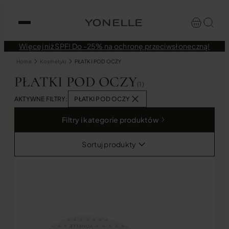
Więcej niż SPF! Do -25% na ochronę przeciwsłoneczną!
Home
Kosmetyki
PŁATKI POD OCZY
PŁATKI POD OCZY
(1)
AKTYWNE FILTRY:
PŁATKI POD OCZY
Filtry i kategorie produktów
Sortuj produkty