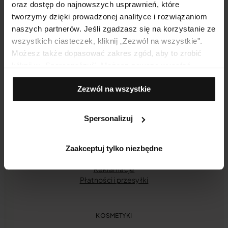
oraz dostęp do najnowszych usprawnień, które
tworzymy dzięki prowadzonej analityce i rozwiązaniom
naszych partnerów. Jeśli zgadzasz się na korzystanie ze
wszystkich ciasteczek, kliknij „Zezwól na wszystkie".
Możesz także dopasować zakres zgód, aby to zrobić
kliknij w „Spersonalizuj". Możesz zawsze wycofać
zgodę, np. zmieniając ustawienia cookies, usuwając je
Zezwól na wszystkie
lub zmieniając ustawienia przeglądarki.
INFORMACJE E-SKLEP
Twoje konto
Spersonalizuj
Historia zamówień
Regulamin [nowy]
Regulamin [starszy]
Zaakceptuj tylko niezbędne
Odstąpienie od umowy
Reklamacje
Płatności i przesyłki
KOSMETYKI