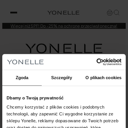
Więcej niż SPF! Do -25% na ochronę przeciwsłoneczną!
Zgoda
Szczegóły
O plikach cookies
INFORMACJE E-SKLEP
Twoje konto
Dbamy o Twoją prywatność
Historia zamówień
Regulamin [nowy]
Chcemy korzystać z plików cookies i podobnych
Regulamin [starszy]
technologii, aby zapewnić Ci wygodne korzystanie ze
Odstąpienie od umowy
sklepu Yonelle, reklamy dopasowane do Twoich potrzeb
Reklamacje
oraz dostęp do najnowszych usprawnień, które