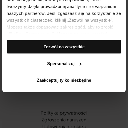
Płatności i przesyłki
tworzymy dzięki prowadzonej analityce i rozwiązaniom
naszych partnerów. Jeśli zgadzasz się na korzystanie ze
wszystkich ciasteczek, kliknij „Zezwól na wszystkie".
KOSMETYKI
Możesz także dopasować zakres zgód, aby to zrobić
Wybierz serię dla siebie
kliknij w „Spersonalizuj". Możesz zawsze wycofać
Gdzie kupić?
zgodę, np. zmieniając ustawienia cookies, usuwając je
Zezwól na wszystkie
lub zmieniając ustawienia przeglądarki.
ŚWIAT YONELLE
Spersonalizuj
Świat marki
Blog
Kontakt
Zaakceptuj tylko niezbędne
Polityka prywatności
Zgłoszenia naruszeń
Ustawienia cookies