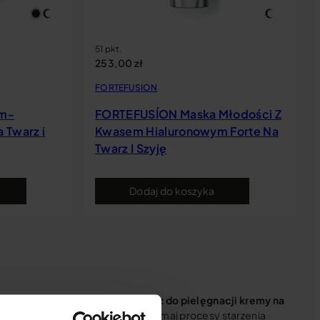
51 pkt.
253,00
zł
FORTEFUSION
em-
FORTEFUSÍON Maska Młodości Z
 Twarz i
Kwasem Hialuronowym Forte Na
Twarz I Szyję
Dodaj do koszyka
y są coraz bardziej widoczne?
Włącz do pielęgnacji kremy na
zenia się skóry dojrzałej
. Zatrzymaj procesy starzenia