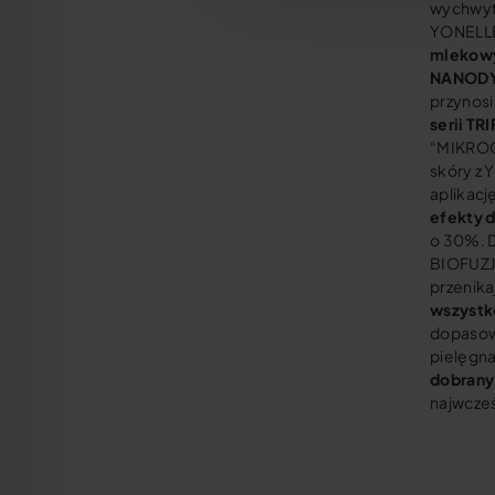
wychwytu
YONELLE 
mlekowy
NANODYS
przynosi
serii TR
“MIKROCH
skóry z 
aplikacj
efekty d
o 30%. D
BIOFUZJI
przenika
wszystko
dopasowa
pielęgna
dobrany
najwcześ