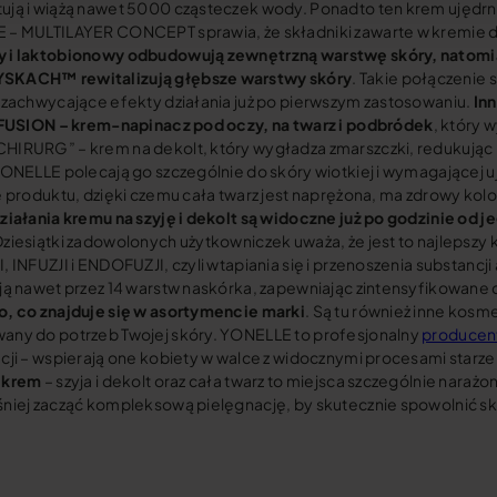
ją i wiążą nawet 5000 cząsteczek wody. Ponadto ten krem ujędrn
– MULTILAYER CONCEPT sprawia, że składniki zawarte w kremie dz
 i laktobionowy odbudowują zewnętrzną warstwę skóry, natomias
KACH™ rewitalizują głębsze warstwy skóry
. Takie połączenie 
 zachwycające efekty działania już po pierwszym zastosowaniu.
In
IFUSION – krem-napinacz pod oczy, na twarz i podbródek
, który w
IRURG” – krem na dekolt, który wygładza zmarszczki, redukując il
YONELLE polecają go szczególnie do skóry wiotkiej i wymagającej 
ę produktu, dzięki czemu cała twarz jest naprężona, ma zdrowy kolor
ziałania kremu na szyję i dekolt są widoczne już po godzinie od 
ziesiątki zadowolonych użytkowniczek uważa, że jest to najlepszy k
, INFUZJI i ENDOFUZJI, czyli wtapiania się i przenoszenia subst
ją nawet przez 14 warstw naskórka, zapewniając zintensyfikowane 
, co znajduje się w asortymencie marki
. Są tu również inne kos
ny do potrzeb Twojej skóry. YONELLE to profesjonalny
producen
cji – wspierają one kobiety w walce z widocznymi procesami starzen
 krem
– szyja i dekolt oraz cała twarz to miejsca szczególnie nara
niej zacząć kompleksową pielęgnację, by skutecznie spowolnić sku