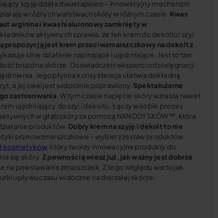
iający szyję działa dwuetapowo – innowacyjny mechanizm
iałają w różnych warstwach skóry w różnym czasie.
Kwas
t arginina i kwas hialuronowy zamknięty w
składników aktywnych sprawia, że ten krem do dekoltu i szyi
ną propozycją jest krem przeciwzmarszczkowy na dekolt z
ykazuje silne działanie napinające i ujędrniające. Jest to tzw.
ość bruzd na skórze. Doświadczeni eksperci od pielęgnacji
ujędrnienia. Jego płynna konsystencja ułatwia dokładną
yt, a jej owal jest widocznie poprawiony.
Spektakularne
jego zastosowania
. W tym czasie napięcie skóry wzrasta nawet
rem ujędrniający do szyi i dekoltu. Łączy w sobie proces
ancji aktywnych w głąb skóry za pomocą NANODYSKÓW™, które
działanie produktów.
Dobry krem na szyję i dekolt to nie
metyki przeciwzmarszczkowe – wybierz zestaw produktów
t kosmetyków
, który tworzy innowacyjne produkty do
ia się skóry.
Z pewnością wiesz już, jak ważny jest dobrze
żone na powstawanie zmarszczek. Z tego względu warto jak
tki upływu czasu widoczne na dojrzałej skórze.