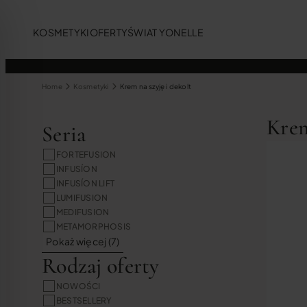
KOSMETYKI
OFERTY
ŚWIAT YONELLE
Home
Kosmetyki
Krem na szyję i dekolt
Krem
Seria
FORTEFUSION
INFUSÍON
INFUSÍON LIFT
LUMIFUSION
MEDIFUSION
METAMORPHOSIS
Pokaż więcej (7)
dla osób z zaburzeniami wzroku
Rodzaj oferty
NOWOŚCI
BESTSELLERY