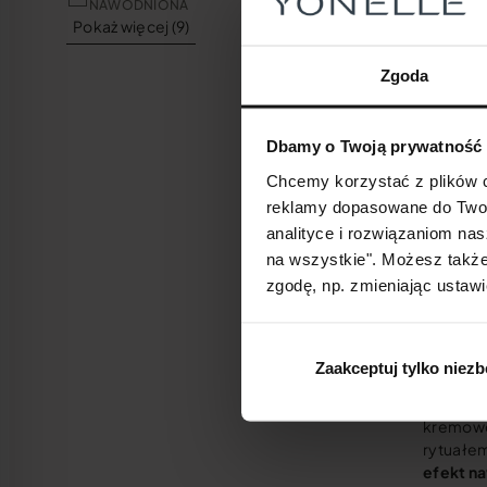
NAWODNIONA
stosując 
Pokaż więcej (9)
bardziej
skóry po
Zgoda
wygląd 
a tym s
pielęgnac
Dbamy o Twoją prywatność
zapewnia
związku 
Chcemy korzystać z plików c
powstawa
reklamy dopasowane do Twoi
odżywią
analityce i rozwiązaniom nas
na szyję 
na wszystkie". Możesz także
przyspie
zgodę, np. zmieniając ustawi
sprawia,
działani
odpowied
Forte
. 
Zaakceptuj tylko niez
przedłuż
rano skó
kremowo-
rytuałe
efekt na