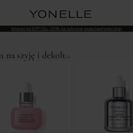
Więcej niż SPF! Do -25% na ochronę przeciwsłoneczną!
 na szyję i dekolt
(3)