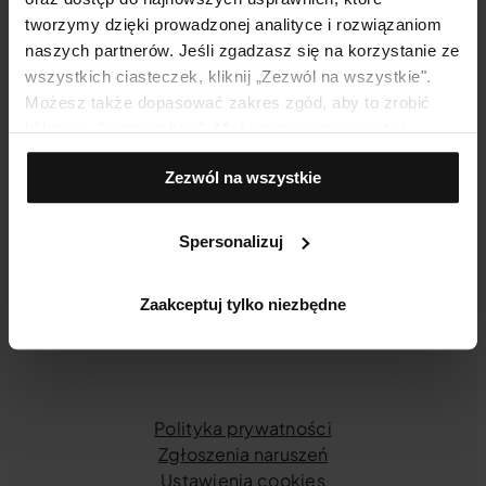
Płatności i przesyłki
tworzymy dzięki prowadzonej analityce i rozwiązaniom
naszych partnerów. Jeśli zgadzasz się na korzystanie ze
wszystkich ciasteczek, kliknij „Zezwól na wszystkie".
KOSMETYKI
Możesz także dopasować zakres zgód, aby to zrobić
Wybierz serię dla siebie
kliknij w „Spersonalizuj". Możesz zawsze wycofać
Gdzie kupić?
zgodę, np. zmieniając ustawienia cookies, usuwając je
Zezwól na wszystkie
lub zmieniając ustawienia przeglądarki.
ŚWIAT YONELLE
Spersonalizuj
Świat marki
Blog
Kontakt
Zaakceptuj tylko niezbędne
Polityka prywatności
Zgłoszenia naruszeń
Ustawienia cookies