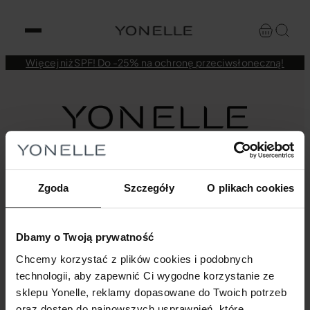
Więcej niż SPF! Do -25% na ochronę przeciwsłoneczną!
Zgoda
Szczegóły
O plikach cookies
INFORMACJE E-SKLEP
Twoje konto
Dbamy o Twoją prywatność
Historia zamówień
Regulamin [nowy]
Chcemy korzystać z plików cookies i podobnych
Regulamin [starszy]
technologii, aby zapewnić Ci wygodne korzystanie ze
Odstąpienie od umowy
sklepu Yonelle, reklamy dopasowane do Twoich potrzeb
Reklamacje
oraz dostęp do najnowszych usprawnień, które