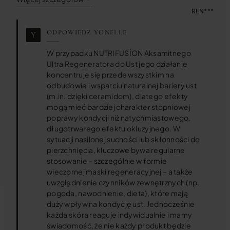
żadnej realnej poprawy ich kondycji – ani na plus,
REN***
ani na minus. Owszem, bezpośrednio po
ODPOWIEDŹ YONELLE
nałożeniu jest chwilowa ulga, ale efekt szybko
znika. Dokładnie taki sam rezultat osiągam,
W przypadku NUTRIFUSÍON Aksamitnego
używając odżywki za 10 zł. Jeśli produkt działa
Ultra Regeneratora do Ust jego działanie
tylko przez moment i problem wraca, to
koncentruje się przede wszystkim na
naprawdę trudno uzasadnić wydatek rzędu 200
odbudowie i wsparciu naturalnej bariery ust
zł. W mojej ocenie – zdecydowanie nie warto.
(m.in. dzięki ceramidom), dlatego efekty
mogą mieć bardziej charakter stopniowej
poprawy kondycji niż natychmiastowego,
długotrwałego efektu okluzyjnego. W
sytuacji nasilonej suchości lub skłonności do
pierzchnięcia, kluczowe bywa regularne
stosowanie – szczególnie w formie
wieczornej maski regeneracyjnej – a także
uwzględnienie czynników zewnętrznych (np.
pogoda, nawodnienie, dieta), które mają
duży wpływ na kondycję ust. Jednocześnie
każda skóra reaguje indywidualnie i mamy
świadomość, że nie każdy produkt będzie