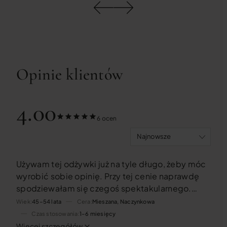
Opinie klientów
4.00
6 ocen
Używam tej odżywki już na tyle długo, żeby móc
wyrobić sobie opinię. Przy tej cenie naprawdę
spodziewałam się czegoś spektakularnego.
Tymczasem to po prostu zwykła odżywka do ust.
Wiek
45–54 lata
Cera
Mieszana, Naczynkowa
Dlaczego tak uważam? Usta nadal potrafią
Czas stosowania
1–6 miesięcy
pierzchnąć i bywają przesuszone. Nie widzę
Więcej szczegółów