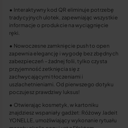
•
Interaktywny kod QR eliminuje potrzebę
tradycyjnych ulotek, zapewniając wszystkie
informacje o produkcie na wyciągnięcie
ręki.
•
Nowoczesne zamknięcie push to open
zapewnia elegancję i wygodę bez zbędnych
zabezpieczeń – żadnej folii, tylko czysta
przyjemność zetknięcia się z
zachwycającymi tłoczeniami i
uszlachetnieniami. Od pierwszego dotyku
poczujesz prawdziwy luksus!
•
Otwierając kosmetyk, w kartoniku
znajdziesz wspaniały gadżet: Różowy Jadeit
YONELLE, umożliwiający wykonanie rytuału
masażu okolic oczu i ust z Efektem