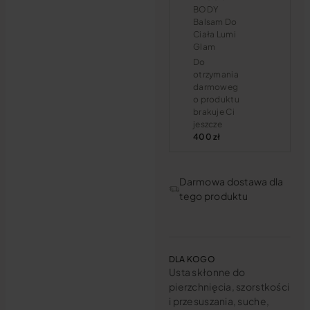
BODY
Balsam Do
Ciała Lumi
Glam
Do
otrzymania
darmoweg
o produktu
brakuje Ci
jeszcze
400 zł
Darmowa dostawa dla
tego produktu
DLA KOGO
Usta skłonne do
pierzchnięcia, szorstkości
i przesuszania, suche,