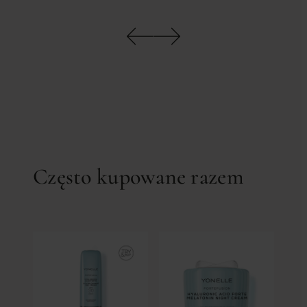
Często kupowane razem
55
2