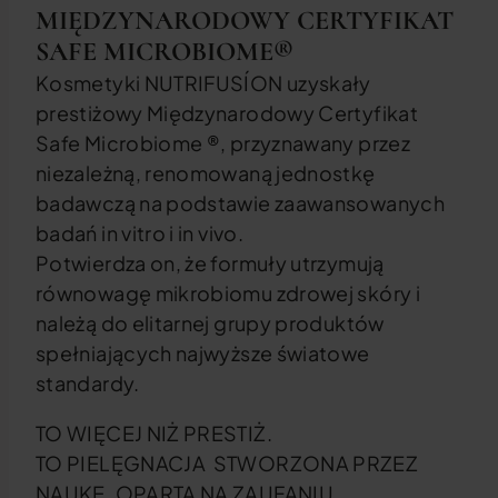
MIĘDZYNARODOWY CERTYFIKAT
SAFE MICROBIOME®
Kosmetyki NUTRIFUSÍON uzyskały
prestiżowy Międzynarodowy Certyfikat
Safe Microbiome ®, przyznawany przez
niezależną, renomowaną jednostkę
badawczą na podstawie zaawansowanych
badań in vitro i in vivo.
Potwierdza on, że formuły utrzymują
równowagę mikrobiomu zdrowej skóry i
należą do elitarnej grupy produktów
spełniających najwyższe światowe
standardy.
TO WIĘCEJ NIŻ PRESTIŻ.
TO PIELĘGNACJA STWORZONA PRZEZ
NAUKĘ, OPARTA NA ZAUFANIU,