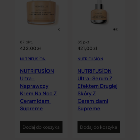
91
4
NU
N
zy
W
87 pkt.
85 pkt.
432,00
zł
421,00
zł
Z
U
C
NUTRIFUSÍON
NUTRIFUSÍON
S
NUTRIFUSÍON
NUTRIFUSÍON
Ultra-
Ultra-Serum Z
Naprawczy
Efektem Drugiej
Krem Na Noc Z
Skóry Z
Ceramidami
Ceramidami
Supreme
Supreme
ka
Dodaj do koszyka
Dodaj do koszyka
D