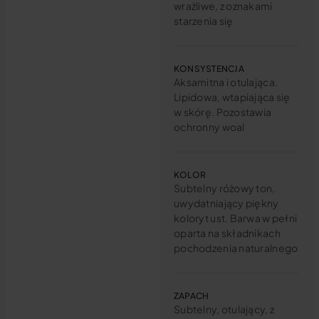
wrażliwe, z oznakami
starzenia się
KONSYSTENCJA
Aksamitna i otulająca.
Lipidowa, wtapiająca się
w skórę. Pozostawia
ochronny woal
KOLOR
Subtelny różowy ton,
uwydatniający piękny
koloryt ust. Barwa w pełni
oparta na składnikach
pochodzenia naturalnego
ZAPACH
Subtelny, otulający, z