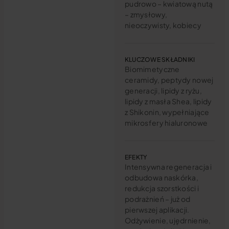
pudrowo – kwiatową nutą
– zmysłowy,
nieoczywisty, kobiecy
KLUCZOWE SKŁADNIKI
Biomimetyczne
ceramidy, peptydy nowej
generacji, lipidy z ryżu,
lipidy z masła Shea, lipidy
z Shikonin, wypełniające
mikrosfery hialuronowe
EFEKTY
Intensywna regeneracja i
odbudowa naskórka,
redukcja szorstkości i
podrażnień – już od
pierwszej aplikacji.
Odżywienie, ujędrnienie,