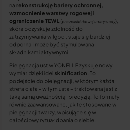
na
rekonstrukcję bariery ochronnej,
wzmocnienie warstwy rogowej i
ograniczenie TEWL
(
),
przeznaskórkowej utraty wody
skóra odzyskuje zdolność do
zatrzymywania wilgoci, staje się bardziej
odporna i może być stymulowana
składnikami aktywnymi.
Pielęgnacja ust w YONELLE zyskuje nowy
wymiar dzięki idei
skinification
. To
podejście do pielęgnacji, w którym każda
strefa ciała – w tym usta – traktowana jest z
taką samą uważnością i precyzją. To formuły
równie zaawansowane, jak te stosowane w
pielęgnacji twarzy, wpisujące się w
całościowy rytuał dbania o siebie.