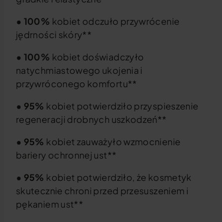
• 100%
kobiet odczuło przywrócenie
jędrności skóry**
• 100%
kobiet doświadczyło
natychmiastowego ukojenia i
przywróconego komfortu**
• 95%
kobiet potwierdziło przyspieszenie
regeneracji drobnych uszkodzeń**
• 95%
kobiet zauważyło wzmocnienie
bariery ochronnej ust**
• 95%
kobiet potwierdziło, że kosmetyk
skutecznie chroni przed przesuszeniem i
pękaniem ust**