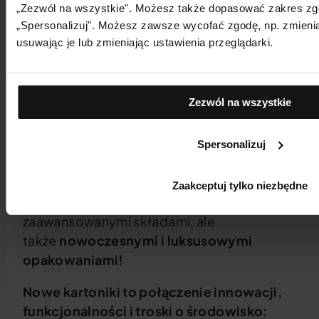
„Zezwól na wszystkie". Możesz także dopasować zakres zgód,
„Spersonalizuj". Możesz zawsze wycofać zgodę, np. zmienia
usuwając je lub zmieniając ustawienia przeglądarki.
Zezwól na wszystkie
NOWE OPAKOWANIA
ZEWNĘTRZNE NUTRIFUSÍON
Spersonalizuj
Odkryj wyjątkowość naszych
przełomowych kosmetyków NUTRIFUSÍON,
Zaakceptuj tylko niezbędne
które zachwycają nie tylko
zaawansowanymi składami, ale
także
nowoczesnymi i luksusowymi
opakowaniami!
Nowe kartoniki to połączenie innowacji,
funkcjonalności i troski o środowisko: