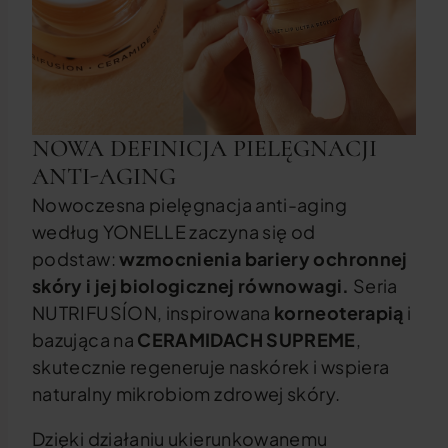
NOWA DEFINICJA PIELĘGNACJI
ANTI-AGING
Nowoczesna pielęgnacja anti-aging
według YONELLE zaczyna się od
podstaw:
wzmocnienia bariery ochronnej
skóry i jej biologicznej równowagi.
Seria
NUTRIFUSÍON, inspirowana
korneoterapią
i
bazująca na
CERAMIDACH SUPREME
,
skutecznie regeneruje naskórek i wspiera
naturalny mikrobiom zdrowej skóry.
Dzięki działaniu ukierunkowanemu