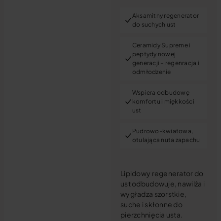
Aksamitny regenerator
do suchych ust
Ceramidy Supreme i
peptydy nowej
generacji – regenracja i
odmłodzenie
Wspiera odbudowę
komfortu i miękkości
ust
Pudrowo-kwiatowa,
otulająca nuta zapachu
Lipidowy regenerator do
ust odbudowuje, nawilża i
wygładza szorstkie,
suche i skłonne do
pierzchnięcia usta.