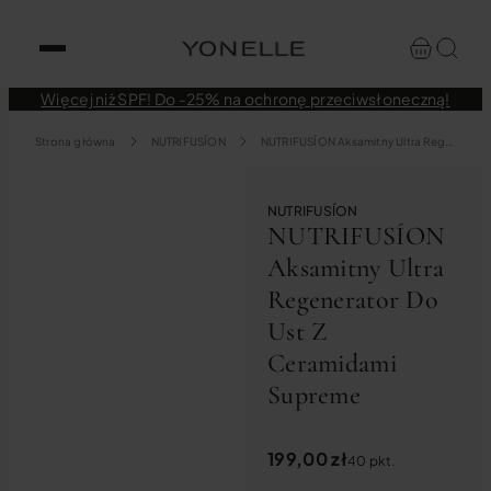
Więcej niż SPF! Do -25% na ochronę przeciwsłoneczną!
Strona główna
NUTRIFUSÍON
NUTRIFUSÍON Aksamitny Ultra Regenerator Do Ust Z Ceramidami Supreme
NUTRIFUSÍON
NUTRIFUSÍON
Aksamitny Ultra
Regenerator Do
Ust Z
Ceramidami
Supreme
199,00
zł
40 pkt.