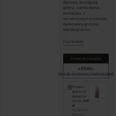
Sprawia, że stają się
jędrne, odmłodzone,
pełniejsze, z
wyraźniejszym konturem.
Aplikowany grubszą
warstwą na noc
…
Czytaj dalej
Dodaj do koszyka
+ 40 pkt.
Dołącz do programu lojalnościowe
Prezent
gratis od
zakupów
za min.
599
zł
METAMOR
PHOSIS