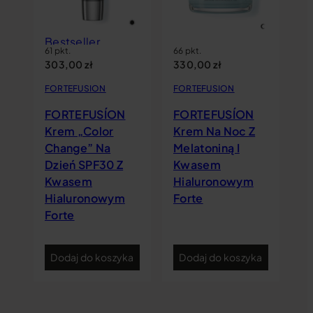
FO
F
Bestseller
K
61 pkt.
66 pkt.
303,00
zł
330,00
zł
y
N
K
FORTEFUSION
FORTEFUSION
H
FORTEFUSÍON
FORTEFUSÍON
F
Krem „Color
Krem Na Noc Z
Change” Na
Melatoniną I
Dzień SPF30 Z
Kwasem
Kwasem
Hialuronowym
Hialuronowym
Forte
Forte
ka
Dodaj do koszyka
Dodaj do koszyka
D