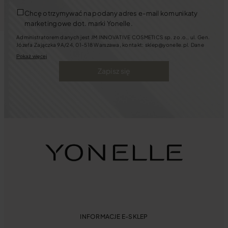
Chcę otrzymywać na podany adres e-mail komunikaty
marketingowe dot. marki Yonelle.
Administratorem danych jest JM INNOVATIVE COSMETICS sp. z o.o., ul. Gen.
Józefa Zajączka 9A/24, 01-518 Warszawa, kontakt: sklep@yonelle.pl. Dane
będziemy przetwarzać w celu założenia i prowadzenia Konta Klienta oraz w
Pokaż więcej
celach marketingowych. Jeśli wyrazisz zgody na kontakt marketingowy
będziemy się z Tobą kontaktować za pośrednictwem wiadomości e-mail oraz
Zapisz się
telefonicznie. Możesz zawsze cofnąć zgody m.in. pisząc na ww. adres e-mail.
Masz także prawo: dostępu do swoich danych, ich sprostowania, usunięcia,
ograniczenia przetwarzania oraz przenoszenia, sprzeciwu wobec
przetwarzania danych, a także złożenia skargi dotyczącej przetwarzania
danych.
Tutaj
dowiesz się więcej o tym, jak chronimy Twoje dane.
INFORMACJE E-SKLEP