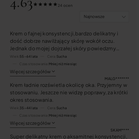
4.63
24 ocen
Krem o fajnej konsystencji,bardzo delikatny i
dość dobrze nawilżający skórę wokół oczu.
Jednak do mojej dojrzałej skóry powiedzmy
trochę za słaby,ale i tak z przyjemnością go
Wiek
55–64 lata
Cera
Sucha
stosuję naprzemiennie z innym bardziej
Czas stosowania
Mniej niż miesiąc
odżywczym.Polecam
Więcej szczegółów
MALG*******
Krem ładnie rozświetla okolicę oka. Przyjemny w
stosowaniu. Jeszcze nie widzę poprawy, za krótki
okres stosowania.
Wiek
35–44 lata
Cera
Sucha
Czas stosowania
Mniej niż miesiąc
Więcej szczegółów
SKAM****
Super delikatny krem o aksamitnej konsystencji,