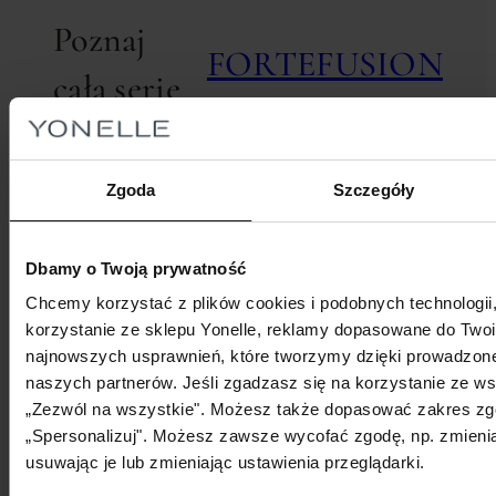
Poznaj
FORTEFUSION
całą serię
Zgoda
Szczegóły
66
Dbamy o Twoją prywatność
3
Chcemy korzystać z plików cookies i podobnych technologi
FO
korzystanie ze sklepu Yonelle, reklamy dopasowane do Twoi
F
najnowszych usprawnień, które tworzymy dzięki prowadzonej
Bestseller
K
66 pkt.
71 pkt.
naszych partnerów. Jeśli zgadzasz się na korzystanie ze wsz
330,00
zł
355,00
zł
H
„Zezwól na wszystkie". Możesz także dopasować zakres zgód,
F
„Spersonalizuj". Możesz zawsze wycofać zgodę, np. zmienia
FORTEFUSION
FORTEFUSION
usuwając je lub zmieniając ustawienia przeglądarki.
FORTEFUSÍON
FORTEFUSÍON