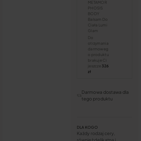
METAMOR
PHOSIS
BODY
Balsam Do
Ciała Lumi
Glam
Do
otrzymania
darmoweg
o produktu
brakuje Ci
jeszcze
326
zł
Darmowa dostawa dla
tego produktu
DLA KOGO
Każdy rodzaj cery,
również delikatna i