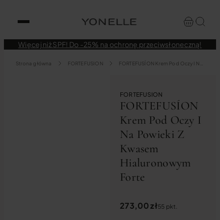
Więcej niż SPF! Do -25% na ochronę przeciwsłoneczną!
Strona główna
FORTEFUSION
FORTEFUSÍON Krem Pod Oczy I Na Powieki Z Kwasem Hialuronowym Forte
FORTEFUSION
FORTEFUSÍON
Krem Pod Oczy I
Na Powieki Z
Kwasem
Hialuronowym
Forte
273,00
zł
55 pkt.