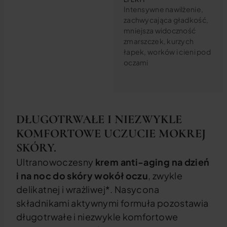
Intensywne nawilżenie,
zachwycająca gładkość,
mniejsza widoczność
zmarszczek, kurzych
łapek, worków i cieni pod
oczami
DŁUGOTRWAŁE I NIEZWYKLE
KOMFORTOWE UCZUCIE MOKREJ
SKÓRY.
Ultranowoczesny
krem anti-aging na dzień
i na noc do skóry wokół oczu
, zwykle
delikatnej i wrażliwej*. Nasycona
składnikami aktywnymi formuła pozostawia
długotrwałe i niezwykle komfortowe