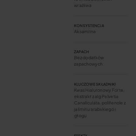
wrażliwa
KONSYSTENCJA
Aksamitna
ZAPACH
Bez dodatków
zapachowych
KLUCZOWE SKŁADNIKI
Kwas Hialuronowy Forte,
ekstrakt z alg Pelvetia
Canaliculata, polifenole z
jaśminu arabskiego i
głogu
EFEKTY