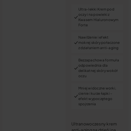
Ultra-lekki Krem pod
oczy i na powieki z
Kwasem Hialuronowym
Forte
Nawilżenie i efekt
mokrej skóry połaczone
z działaniem anti-aging
Bezzapachowa formuła
odpowiednia dla
delikatnej skóry wokół
oczu
Mniej widoczne worki,
cienie i kurze łapki –
efekt wypoczętego
spojrzenia
Ultranowoczesny krem
anti-aging na dzień i na