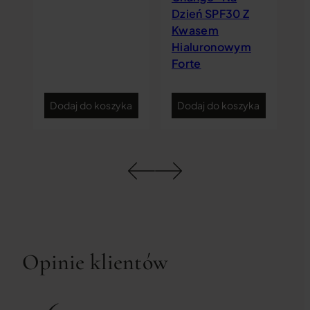
Dzień SPF30 Z
Kwasem
Hialuronowym
Forte
ka
Dodaj do koszyka
Dodaj do koszyka
D
Opinie klientów