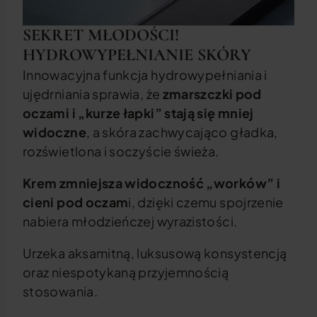
SEKRET MŁODOŚCI!
HYDROWYPEŁNIANIE SKÓRY
Innowacyjna funkcja hydrowypełniania i
ujędrniania sprawia, że
zmarszczki pod
oczami i „kurze łapki” stają się mniej
widoczne
, a skóra zachwycająco gładka,
rozświetlona i soczyście świeża.
Krem zmniejsza widoczność „worków” i
cieni pod oczam
i, dzięki czemu spojrzenie
nabiera młodzieńczej wyrazistości.
Urzeka aksamitną, luksusową konsystencją
oraz niespotykaną przyjemnością
stosowania.