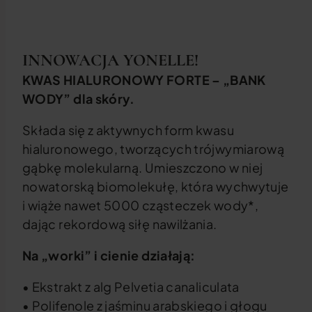
INNOWACJA YONELLE!
KWAS HIALURONOWY FORTE – „BANK
WODY” dla skóry.
Składa się z aktywnych form kwasu
hialuronowego, tworzących trójwymiarową
gąbkę molekularną. Umieszczono w niej
nowatorską biomolekułę, która wychwytuje
i wiąże nawet 5000 cząsteczek wody*,
dając rekordową siłę nawilżania.
Na „worki” i cienie działają:
• Ekstrakt z alg Pelvetia canaliculata
• Polifenole z jaśminu arabskiego i głogu