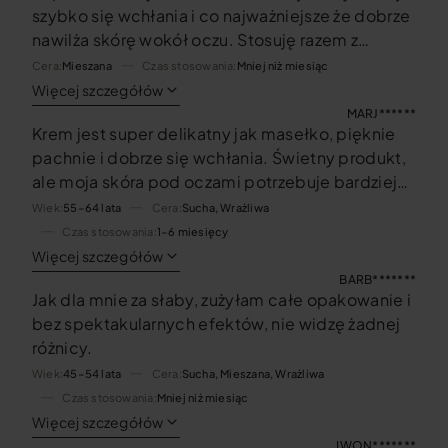
szybko się wchłania i co najważniejsze że dobrze
nawilża skórę wokół oczu. Stosuję razem z
kremem Fortefusion na dzień i na noc. Jestem
Cera
Mieszana
Czas stosowania
Mniej niż miesiąc
bardzo zadowolona z działania kremu.
Więcej szczegółów
MARJ******
Krem jest super delikatny jak masełko, pięknie
pachnie i dobrze się wchłania. Świetny produkt,
ale moja skóra pod oczami potrzebuje bardziej
odżywcze kremu.
Wiek
55–64 lata
Cera
Sucha, Wrażliwa
Czas stosowania
1–6 miesięcy
Więcej szczegółów
BARB*******
Jak dla mnie za słaby, zużyłam całe opakowanie i
bez spektakularnych efektów, nie widzę żadnej
różnicy.
Wiek
45–54 lata
Cera
Sucha, Mieszana, Wrażliwa
Czas stosowania
Mniej niż miesiąc
Więcej szczegółów
IWON*******