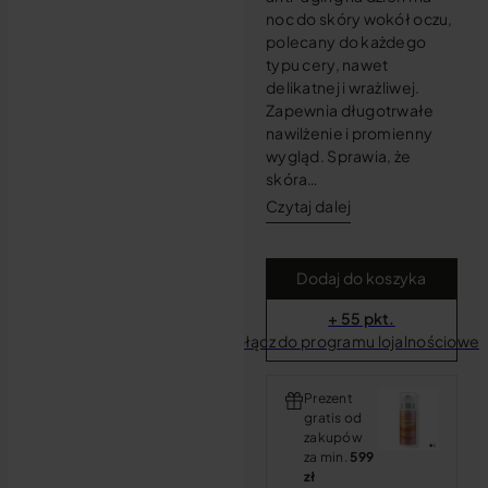
noc do skóry wokół oczu,
polecany do każdego
typu cery, nawet
delikatnej i wrażliwej.
Zapewnia długotrwałe
nawilżenie i promienny
wygląd. Sprawia, że
skóra…
Czytaj dalej
Dodaj do koszyka
+ 55 pkt.
Dołącz do programu lojalnościowe
Prezent
gratis od
zakupów
za min.
599
zł