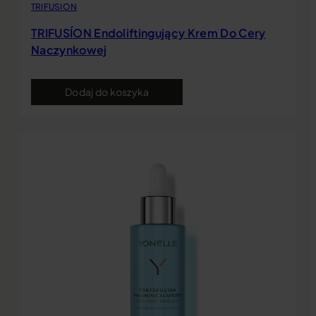
TRIFUSION
TRIFUSÍON Endoliftingujący Krem Do Cery
Naczynkowej
Dodaj do koszyka