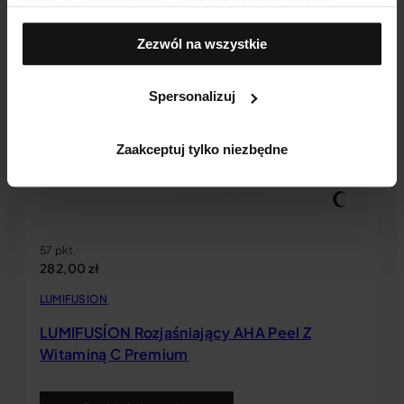
kliknij w „Spersonalizuj". Możesz zawsze wycofać
zgodę, np. zmieniając ustawienia cookies, usuwając je
Zezwól na wszystkie
lub zmieniając ustawienia przeglądarki.
Spersonalizuj
Zaakceptuj tylko niezbędne
57 pkt.
282,00
zł
LUMIFUSION
LUMIFUSÍON Rozjaśniający AHA Peel Z
Witaminą C Premium