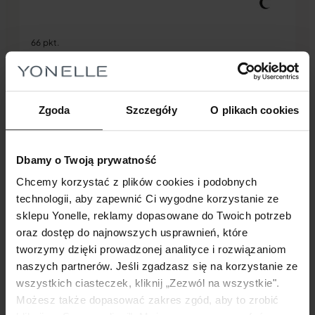
66 pkt.
330,00
zł
FORTEFUSION
FORTEFUSÍON Krem Na Noc Z Melatoniną I
Zgoda
Szczegóły
O plikach cookies
Kwasem Hialuronowym Forte
Dbamy o Twoją prywatność
Dodaj do koszyka
Chcemy korzystać z plików cookies i podobnych
technologii, aby zapewnić Ci wygodne korzystanie ze
sklepu Yonelle, reklamy dopasowane do Twoich potrzeb
oraz dostęp do najnowszych usprawnień, które
tworzymy dzięki prowadzonej analityce i rozwiązaniom
naszych partnerów. Jeśli zgadzasz się na korzystanie ze
wszystkich ciasteczek, kliknij „Zezwól na wszystkie".
Możesz także dopasować zakres zgód, aby to zrobić