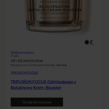
%
Bestseller
71 pkt.
Rekomendacja miesiąca
351,00
zł
503,00
zł
Najniższa cena z 30 dni przed obniżką:
352,10
zł
TRIFUSÍON FOCUS
TRIFUSÍON FOCUS Odmładzający
Botulinowy Krem-Booster
Dodaj do koszyka