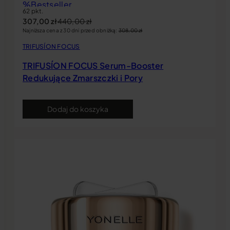
%
Bestseller
62 pkt.
Rekomendacja miesiąca
307,00
zł
440,00
zł
Najniższa cena z 30 dni przed obniżką:
308,00
zł
TRIFUSÍON FOCUS
TRIFUSÍON FOCUS Serum-­Booster
Redukujące Zmarszczki i Pory
Dodaj do koszyka