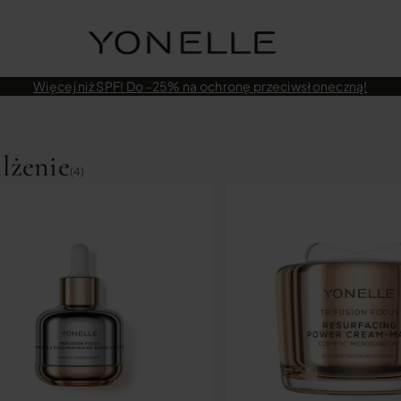
Więcej niż SPF! Do -25% na ochronę przeciwsłoneczną!
lżenie
(4)