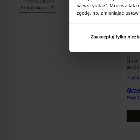
NAWODNIONA
na wszystkie". Możesz także
Pokaż więcej (9)
zgodę, np. zmieniając ustawi
Zaakceptuj tylko niez
Now
14 pkt.
69,0
PŁATK
Akty
Pod 