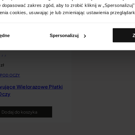
 dopasować zakres zgód, aby to zrobić kliknij w „Spersonalizu
enia cookies, usuwając je lub zmieniając ustawienia przeglądark
będne
Spersonalizuj
Z
ość
0
zł
I POD OCZY
wujące Wielorazowe Płatki
Oczy
Dodaj do koszyka