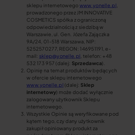
sklepu internetowego
www.yonelle.pl
,
prowadzonego przez JM INNOVATIVE
COSMETICS spółka z ograniczoną
odpowiedzialnością z siedzibą w
Warszawie, ul. Gen. Józefa Zajączka
9A/24, 01-518 Warszawa, NIP:
5252570277, REGON: 146951191, e-
mail:
sklep@yonelle.pl
, telefon: +48
532 173 957 (dalej:
Sprzedawca
).
Opinię na temat produktów będących
w ofercie sklepu internetowego
www.yonelle.pl
(dalej:
Sklep
internetowy
) może dodać wyłącznie
zalogowany użytkownik Sklepu
internetowego.
Wszystkie Opinie są weryfikowane pod
kątem tego, czy dany użytkownik
zakupił opiniowany produkt za