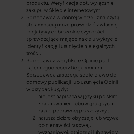
produktu. Weryfikacja dot. wyłącznie
zakupu w Sklepie internetowym.
Sprzedawca w dobrej wierze i z należytą
starannością może prowadzić z własnej
inicjatywy dobrowolne czynności
sprawdzające mające na celu wykrycie,
identyfikację i usunięcie nielegalnych
treści.
Sprzedawca weryfikuje Opinie pod
kątem zgodności z Regulaminem.
Sprzedawca zastrzega sobie prawo do
odmowy publikacji lub usunięcia Opinii,
w przypadku gdy:
nie jest napisana w języku polskim
z zachowaniem obowiązujących
zasad poprawnej polszczyzny;
narusza dobre obyczaje lub wzywa
do nienawiści rasowej,
wyznaniowej, etnicznej lub zawiera