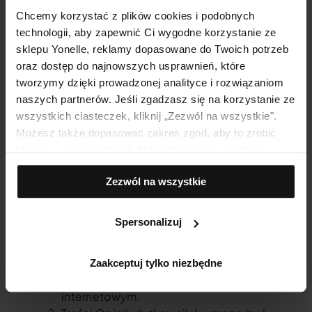
reklamy Sprzedawcy. Jednocześnie autor
Chcemy korzystać z plików cookies i podobnych
udzielając licencji, zapewnia Sprzedawcę, że
technologii, aby zapewnić Ci wygodne korzystanie ze
Opinia jest autorska oraz jest wynikiem
sklepu Yonelle, reklamy dopasowane do Twoich potrzeb
własnej intelektualnej pracy Użytkownika,
oraz dostęp do najnowszych usprawnień, które
nie narusza praw autorskich osób trzecich. W
tworzymy dzięki prowadzonej analityce i rozwiązaniom
przypadku nieprawdziwości powyższych
naszych partnerów. Jeśli zgadzasz się na korzystanie ze
oświadczeń użytkownik ponosi
wszystkich ciasteczek, kliknij „Zezwól na wszystkie".
odpowiedzialność wobec osób trzecich za
Możesz także dopasować zakres zgód, aby to zrobić
naruszenie ich praw.
kliknij w „Spersonalizuj". Możesz zawsze wycofać
zgodę, np. zmieniając ustawienia cookies, usuwając je
§ 5 Odpowiedzialność użytkownika w
Zezwól na wszystkie
lub zmieniając ustawienia przeglądarki.
zakresie zamieszczanych przez niego Opinii
Użytkownik oświadcza, że jego
Spersonalizuj
wypowiedź nie narusza postanowień
Regulaminu. Użytkownik ponosi pełną
odpowiedzialność za wypowiedzi
Zaakceptuj tylko niezbędne
umieszczone przez niego w Sklepie
internetowym.