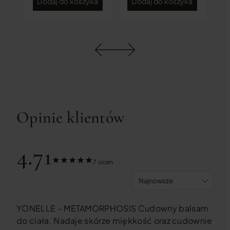
ka
Dodaj do koszyka
Dodaj do koszyka
D
Opinie klientów
4.71
7 ocen
YONELLE – METAMORPHOSIS Cudowny balsam
do ciała. Nadaje skórze miękkość oraz cudownie