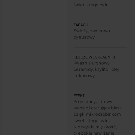
świetlistego pyłu.
ZAPACH
Świeży, owocowo-
cytrusowy
KLUCZOWE SKŁADNIKI
Kwas hialuronowy,
ceramidy, ksylitol, olej
kokosowy
EFEKT
Promienny, zdrowy
wygląd i czarujący blask
dzięki mikrodrobinkom
świetlistego pyłu.
Niezwykła miękkość,
głębokie nawilżenie i