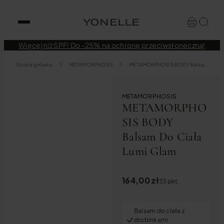
Więcej niż SPF! Do -25% na ochronę przeciwsłoneczną!
Strona główna
METAMORPHOSIS
METAMORPHOSIS BODY Balsam Do Ciała Lumi Glam
Prezent
METAMORPHOSIS
METAMORPHO
SIS BODY
Balsam Do Ciała
Lumi Glam
164,00
zł
33 pkt.
Balsam do ciała z
drobinkami