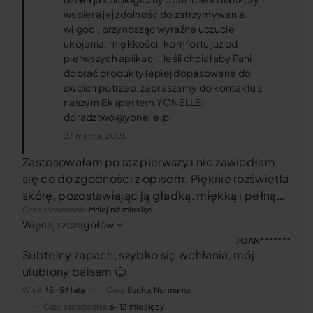
wspiera jej zdolność do zatrzymywania
wilgoci, przynosząc wyraźne uczucie
ukojenia, miękkości i komfortu już od
pierwszych aplikacji. Jeśli chciałaby Pani
dobrać produkty lepiej dopasowane do
swoich potrzeb, zapraszamy do kontaktu z
naszym Ekspertem YONELLE:
doradztwo@yonelle.pl
27 marca, 2026
Zastosowałam po raz pierwszy i nie zawiodłam
się co do zgodności z opisem. Pięknie rozświetla
skórę, pozostawiając ją gładką, miękką i pełną
blasku. Zachwyca również zapachem. To
Czas stosowania
Mniej niż miesiąc
Więcej szczegółów
zdecydowanie mój balsam nr 1. Super produkt.
JOAN*******
Subtelny zapach, szybko się wchłania, mój
ulubiony balsam 🙂
Wiek
45–54 lata
Cera
Sucha, Normalna
Czas stosowania
6–12 miesięcy