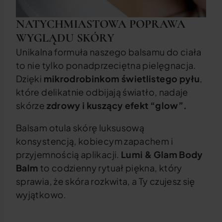
NATYCHMIASTOWA POPRAWA
WYGLĄDU SKÓRY
Unikalna formuła naszego balsamu do ciała
to nie tylko ponadprzeciętna pielęgnacja.
Dzięki
mikrodrobinkom świetlistego pyłu
,
które delikatnie odbijają światło, nadaje
skórze
zdrowy i kuszący efekt “glow”.
Balsam otula skórę luksusową
konsystencją, kobiecym zapachem i
przyjemnością aplikacji.
Lumi & Glam Body
Balm
to codzienny rytuał piękna, który
sprawia, że skóra rozkwita, a Ty czujesz się
wyjątkowo.