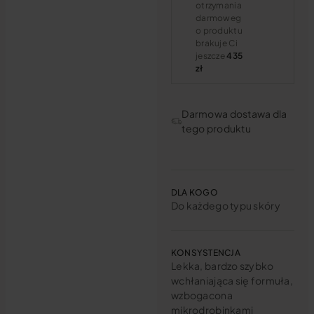
otrzymania
darmoweg
o produktu
brakuje Ci
jeszcze
435
zł
Darmowa dostawa dla
tego produktu
DLA KOGO
Do każdego typu skóry
KONSYSTENCJA
Lekka, bardzo szybko
wchłaniająca się formuła,
wzbogacona
mikrodrobinkami