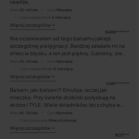
nawilża.
Wiek
35–44 lata
Cera
Mieszana
Czas stosowania
1–6 miesięcy
Więcej szczegółów
BARB*******
Nie oczekiwałam od tego balsamu jakiejś
szczególnej pielęgnacji. Bardziej zależało mi na
efekcie błysku, a ten jest piękny. Subtelny, ale
jednak. Balsam jest poza tym bardzo przyjemny
Wiek
45–54 lata
Cera
Normalna
w stosowaniu. Na pewno kupię ponownie.
Czas stosowania
6–12 miesięcy
Więcej szczegółów
DARI*******
Balsam, jaki balsam?! Emulsja, raczej jak
mleczko. Przy świetle drobinki połyskują na
skórze i TYLE. Wiele składników, lecz chyba w
minimalnych ilościach, bo żadnej zmiany nie
Wiek
45–54 lata
Cera
Normalna
dostrzegam. Spodziewałam się choćby
Czas stosowania
Mniej niż miesiąc
nawilżenia. To drugi produkt, który mnie zawiódł.
Więcej szczegółów
Do suchej skóry – słabiutko!
BOŻ***