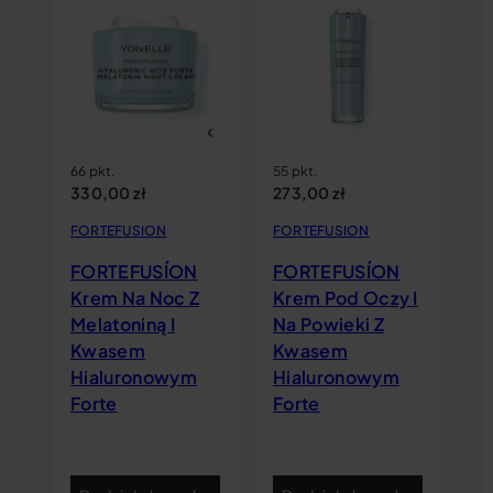
Be
71
3
FO
F
K
66 pkt.
55 pkt.
330,00
zł
273,00
zł
H
Fo
FORTEFUSION
FORTEFUSION
N
FORTEFUSÍON
FORTEFUSÍON
Krem Na Noc Z
Krem Pod Oczy I
Melatoniną I
Na Powieki Z
Kwasem
Kwasem
Hialuronowym
Hialuronowym
Forte
Forte