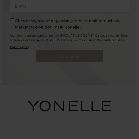
E-mail
Chcę otrzymywać na podany adres e-mail komunikaty
marketingowe dot. marki Yonelle.
Administratorem danych jest JM INNOVATIVE COSMETICS sp. z o.o., ul. Gen.
Józefa Zajączka 9A/24, 01-518 Warszawa, kontakt: sklep@yonelle.pl. Dane
będziemy przetwarzać w celu założenia i prowadzenia Konta Klienta oraz w
Pokaż więcej
celach marketingowych. Jeśli wyrazisz zgody na kontakt marketingowy
będziemy się z Tobą kontaktować za pośrednictwem wiadomości e-mail oraz
Zapisz się
telefonicznie. Możesz zawsze cofnąć zgody m.in. pisząc na ww. adres e-mail.
Masz także prawo: dostępu do swoich danych, ich sprostowania, usunięcia,
ograniczenia przetwarzania oraz przenoszenia, sprzeciwu wobec
przetwarzania danych, a także złożenia skargi dotyczącej przetwarzania
danych.
Tutaj
dowiesz się więcej o tym, jak chronimy Twoje dane.