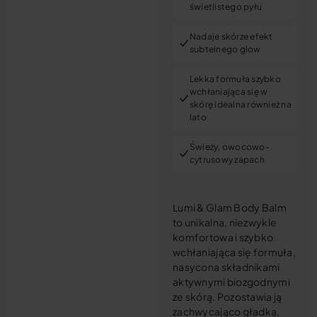
świetlistego pyłu
Nadaje skórze efekt
subtelnego glow
Lekka formuła szybko
wchłaniająca się w
skórę idealna również na
lato
Świeży, owocowo-
cytrusowy zapach
Lumi & Glam Body Balm
to unikalna, niezwykle
komfortowa i szybko
wchłaniająca się formuła,
nasycona składnikami
aktywnymi biozgodnymi
ze skórą. Pozostawia ją
zachwycająco gładką,