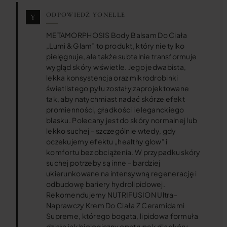
ODPOWIEDŹ YONELLE
METAMORPHOSIS Body Balsam Do Ciała
„Lumi & Glam” to produkt, który nie tylko
pielęgnuje, ale także subtelnie transformuje
wygląd skóry w świetle. Jego jedwabista,
lekka konsystencja oraz mikrodrobinki
świetlistego pyłu zostały zaprojektowane
tak, aby natychmiast nadać skórze efekt
promienności, gładkości i eleganckiego
blasku. Polecany jest do skóry normalnej lub
lekko suchej – szczególnie wtedy, gdy
oczekujemy efektu „healthy glow” i
komfortu bez obciążenia. W przypadku skóry
suchej potrzeby są inne – bardziej
ukierunkowane na intensywną regenerację i
odbudowę bariery hydrolipidowej.
Rekomendujemy NUTRIFUSION Ultra-
Naprawczy Krem Do Ciała Z Ceramidami
Supreme, którego bogata, lipidowa formuła
działa jak biologiczny opatrunek dla skóry –