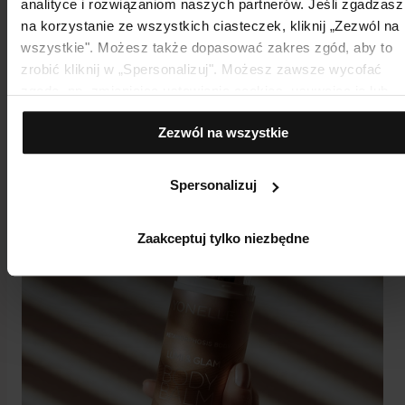
analityce i rozwiązaniom naszych partnerów. Jeśli zgadzasz
na korzystanie ze wszystkich ciasteczek, kliknij „Zezwól na
wszystkie". Możesz także dopasować zakres zgód, aby to
zrobić kliknij w „Spersonalizuj". Możesz zawsze wycofać
zgodę, np. zmieniając ustawienia cookies, usuwając je lub
Używaj codziennie dla najlepszych efektów.
zmieniając ustawienia przeglądarki.
Zezwól na wszystkie
Spersonalizuj
Zaakceptuj tylko niezbędne