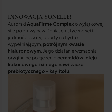
INNOWACJA YONELLE!
Autorski
AquaFirm+ Complex
o wyjątkowej
sile poprawy nawilżenia, elastyczności i
jędrności skóry, oparty na hydro-
wypełniającym,
potrójnym kwasie
hialuronowym
. Jego działanie wzmacnia
oryginalne połączenie
ceramidów, oleju
kokosowego i silnego nawilżacza
prebiotycznego – ksylitolu
.