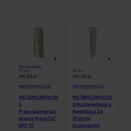
Bestseller
59 pkt.
28 pkt.
291,00
zł
139,00
zł
METAMORPHOSIS
METAMORPHOSIS
SI
METAMORPHOSI
METAMORPHOSI
ny
S
S Rozświetlający
Przeciwzmarszc
Nawilżacz Ze
zkowy Krem CC
Złotymi
SPF 10
Drobinkami