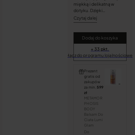
miękką i delikatną w
dotyku. Dzięki…
Czytaj dalej
Dodaj do koszyka
+ 33 pkt.
Dołącz do programu lojalnościowe
Prezent
gratis od
zakupów
za min.
599
zł
METAMOR
PHOSIS
BODY
Balsam Do
Ciała Lumi
Glam
Do