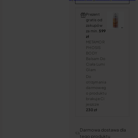
Prezent
gratis od
zakupów
za min.
599
zł
METAMOR
PHOSIS
BODY
Balsam Do
Ciała Lumi
Glam
Do
otrzymania
darmoweg
o produktu
brakuje Ci
jeszcze
230 zł
Darmowa dostawa dla
tego produktu