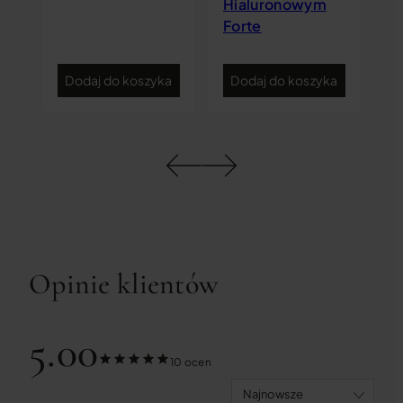
Hialuronowym
Forte
ka
Dodaj do koszyka
Dodaj do koszyka
D
Opinie klientów
5.00
10 ocen