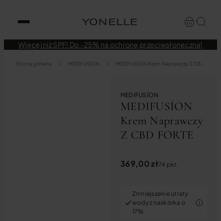
Więcej niż SPF! Do -25% na ochronę przeciwsłoneczną!
Strona główna
MEDIFUSÍON
MEDIFUSÍON Krem Naprawczy Z CBD FORTE
MEDIFUSÍON
MEDIFUSÍON
Krem Naprawczy
Z CBD FORTE
369,00
zł
74 pkt.
Zmniejszenie utraty
wody z naskórka o
17%