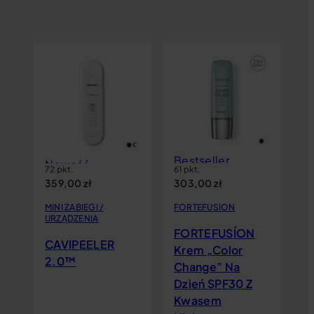
66
3
FO
F
Bestseller
Nowość
K
72 pkt.
61 pkt.
359,00
zł
303,00
zł
Me
K
MINI ZABIEGI /
FORTEFUSION
H
URZĄDZENIA
FORTEFUSÍON
F
CAVIPEELER
Krem „Color
2.0™
y
Change” Na
Dzień SPF30 Z
Kwasem