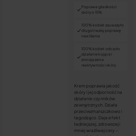
Poprawa gładkości
skóry o 15%
100% kobiet zauważyło
długotrwałą poprawę
nawilżenia
100% kobiet odczuło
działanie kojące i
zmniejszenie
reaktywności skóry
Krem poprawia jakość
skóry i jej odporność na
działanie czynników
zewnętrznych. Działa
przeciwzmarszczkowo i
łagodząco. Daje efekt
ładniejszej, zdrowszej i
mniej wrażliwej cery –