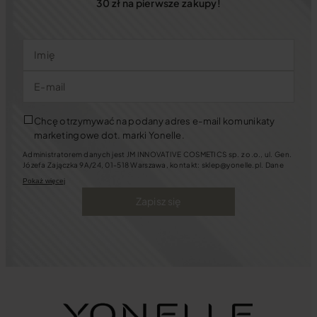
30 zł na pierwsze zakupy!
Imię
E-mail
Chcę otrzymywać na podany adres e-mail komunikaty
marketingowe dot. marki Yonelle.
Administratorem danych jest JM INNOVATIVE COSMETICS sp. z o.o., ul. Gen.
Józefa Zajączka 9A/24, 01-518 Warszawa, kontakt: sklep@yonelle.pl. Dane
będziemy przetwarzać w celu założenia i prowadzenia Konta Klienta oraz w
Pokaż więcej
celach marketingowych. Jeśli wyrazisz zgody na kontakt marketingowy
będziemy się z Tobą kontaktować za pośrednictwem wiadomości e-mail oraz
Zapisz się
telefonicznie. Możesz zawsze cofnąć zgody m.in. pisząc na ww. adres e-mail.
Masz także prawo: dostępu do swoich danych, ich sprostowania, usunięcia,
ograniczenia przetwarzania oraz przenoszenia, sprzeciwu wobec
przetwarzania danych, a także złożenia skargi dotyczącej przetwarzania
danych.
Tutaj
dowiesz się więcej o tym, jak chronimy Twoje dane.