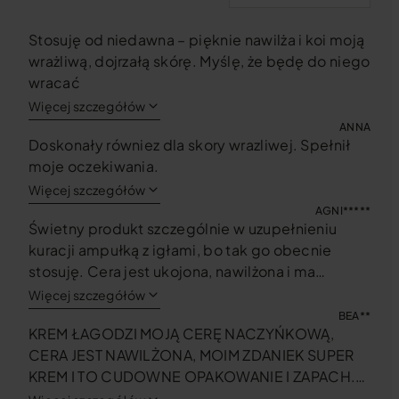
Stosuję od niedawna – pięknie nawilża i koi moją
wrażliwą, dojrzałą skórę. Myślę, że będę do niego
wracać
Więcej szczegółów
ANNA
Doskonały równiez dla skory wrazliwej. Spełnił
moje oczekiwania.
Więcej szczegółów
AGNI*****
Świetny produkt szczególnie w uzupełnieniu
kuracji ampułką z igłami, bo tak go obecnie
stosuję. Cera jest ukojona, nawilżona i ma
napięcie. Przyjemne opakowanie, konsystencja i
Więcej szczegółów
zapach – elegancki i medyczny kosmetyk w
BEA**
KREM ŁAGODZI MOJĄ CERĘ NACZYŃKOWĄ,
jednym.
CERA JEST NAWILŻONA, MOIM ZDANIEK SUPER
KREM I TO CUDOWNE OPAKOWANIE I ZAPACH.
SUPER!!