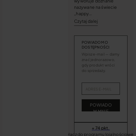
wywołuje doznanie
nazywane na świecie
„happy…
Czytaj dalej
POWIADOM O
DOSTĘPNOŚCI
Wpisz e-mail — damy
znać jednorazowo,
gdy produkt wróci
do sprzedaży.
POWIADO
M MNIE
+ 74 pkt.
Dołącz do programu lojalnościowe