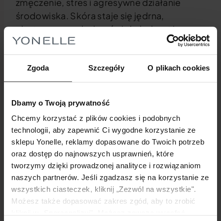
zmęczenie, stres i agresywne działanie
środowiska. Skóra staje się jędrna,
elastyczna, ma ładny, świeży koloryt i
zachwycającą gładkość. Wygląda zdrowo i
młodzieńczo.
Zgoda
Szczegóły
O plikach cookies
Efekt uzyskania ładniejszej, zdrowszej i mniej wrażliwej cery
wywołuje doznanie nazywane na świecie „happy skin”.
Dbamy o Twoją prywatność
„Szczęśliwa skóra” – obecnie niezbędny
Chcemy korzystać z plików cookies i podobnych
warunek poczucia idealnej pielęgnacji.
technologii, aby zapewnić Ci wygodne korzystanie ze
sklepu Yonelle, reklamy dopasowane do Twoich potrzeb
oraz dostęp do najnowszych usprawnień, które
tworzymy dzięki prowadzonej analityce i rozwiązaniom
naszych partnerów. Jeśli zgadzasz się na korzystanie ze
INNOWACJA YONELLE!
wszystkich ciasteczek, kliknij „Zezwól na wszystkie".
MEDYCZNE HITY W KOSMETYKACH
Możesz także dopasować zakres zgód, aby to zrobić
kliknij w „Spersonalizuj". Możesz zawsze wycofać