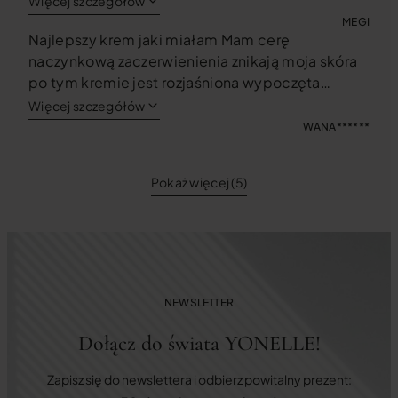
Więcej szczegółów
MEGI
Najlepszy krem jaki miałam Mam cerę
naczynkową zaczerwienienia znikają moja skóra
po tym kremie jest rozjaśniona wypoczęta
niedoskonałości znikają Używam go od 2 lat
Więcej szczegółów
WANA******
Pokaż więcej (5)
NEWSLETTER
Dołącz do świata YONELLE!
Zapisz się do newslettera i odbierz powitalny prezent: