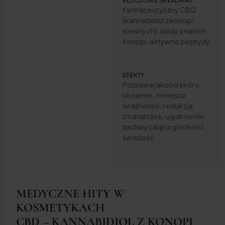
KLUCZOWE SKŁADNIKI
farmaceutyczny CBD
(kannabidiol z konopi
siewnych), lipidy z nasion
konopi, aktywne peptydy
EFEKTY
Poprawa jakości skóry,
ukojenie, mniejsza
wrażliwość, redukcja
zmarszczek, ujędrnienie,
zachwycająca gładkość,
świeżość
MEDYCZNE HITY W
KOSMETYKACH
CBD – KANNABIDIOL Z KONOPI