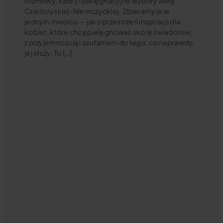
rozmowy, kadry i pielęgnacyjne wybory Anny
Czartoryskiej-Niemczyckiej. Zbieramy je w
jednym miejscu — jako przestrzeń inspiracji dla
kobiet, które chcą pielęgnować skórę świadomie,
z przyjemnością i zaufaniem do tego, co naprawdę
jej służy. To […]