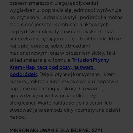
czasem zmarszczki ulegają spłyceniu i
wygładzeniu, poprawia się jędrność i wyrównuje
koloryt skóry. Jednak dla szyi i podbródka można
zrobić coś jeszcze. Kombinacja aktywnych
peptydów zamkniętych w nanodyskach oraz
siateczka naprężająca skórę – to składniki, które
najlepiej poradzą sobie z bruzdami
marionetkowymi oraz wiotczeniem skóry. Taki
skład znalazł się w formule
Trifusion Płynny
Krem-Napinacz pod oczy, na twarz i
podbródek
. Dzięki płynnej konsystencji krem
niczym „mikrochirurg” szybko wnika i poprawia
napięcie oraz liftinguje skórę. Co ważne,
sprawdzi się nawet w przypadku cery
alergicznej. Warto nakładać go na serum lub
stosować jako samodzielny kosmetyk na dzień i
na noc.
MIKRONAKŁUWANIE DLA JĘDRNEJ SZYI