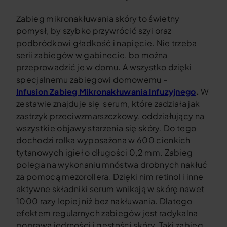
Zabieg mikronakłuwania skóry to świetny
pomysł, by szybko przywrócić szyi oraz
podbródkowi gładkość i napięcie. Nie trzeba
serii zabiegów w gabinecie, bo można
przeprowadzić je w domu. A wszystko dzięki
specjalnemu zabiegowi domowemu –
Infusion Zabieg Mikronakłuwania Infuzyjnego
.
W
zestawie znajduje się serum, które zadziała jak
zastrzyk przeciwzmarszczkowy, oddziałujący na
wszystkie objawy starzenia się skóry. Do tego
dochodzi rolka wyposażona w 600 cienkich
tytanowych igieł o długości 0,2 mm. Zabieg
polega na wykonaniu mnóstwa drobnych nakłuć
za pomocą mezorollera. Dzięki nim retinol i inne
aktywne składniki serum wnikają w skórę nawet
1000 razy lepiej niż bez nakłuwania. Dlatego
efektem regularnych zabiegów jest radykalna
poprawa jędrności i gęstości skóry. Taki zabieg