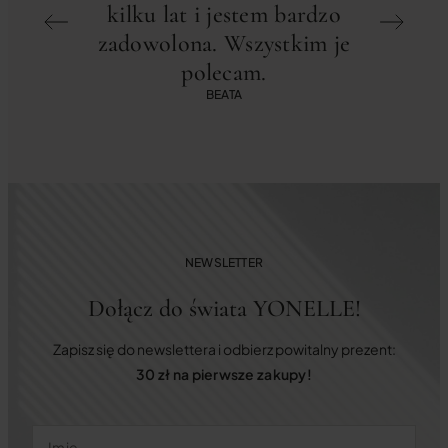
kilku lat i jestem bardzo
zadowolona. Wszystkim je
profe
polecam.
Polec
BEATA
NEWSLETTER
Dołącz do świata YONELLE!
Zapisz się do newslettera i odbierz powitalny prezent:
30 zł na pierwsze zakupy!
Imię