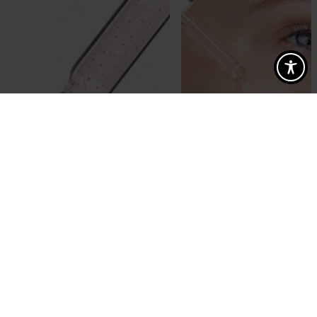
MŁODEJ SKÓRY
Dlaczego warto zacząć właśnie od bariery skóry?
W pielęgnacji anti-aging przez lata
koncentrowaliśmy się głównie na redukcji
zmarszczek i innych wizualnych objawach starzenia
się skóry. Tymczasem nauka coraz wyraźniej
pokazuje, że młodość skóry zaczyna się zupełnie
SMARTFONOWY PODBRÓDEK I ESEMESOWA SZYJA – JAK Z NIMI WALCZYĆ?
gdzie indziej — w jej barierze. To w dużej mierze ona
decyduje, co dzieje się głęboko w skórze -czy
Spis treści
skóra potrafi się regenerować, […]