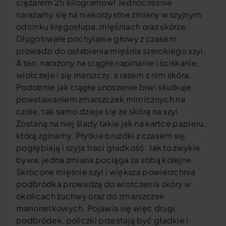
ciężarem 25 kilogramów! Jednocześnie
narażamy się na niekorzystne zmiany w szyjnym
odcinku kręgosłupa, mięśniach oraz skórze.
Długotrwałe pochylanie głowy z czasem
prowadzi do osłabienia mięśnia szerokiego szyi.
A ten, narażony na ciągłe napinanie i ściskanie,
wiotczeje i się marszczy, a razem z nim skóra.
Podobnie jak ciągłe unoszenie brwi skutkuje
powstawaniem zmarszczek mimicznych na
czole, tak samo dzieje się ze skórą na szyi.
Zostaną na niej ślady takie jak na kartce papieru,
którą zginamy. Płytkie bruzdki z czasem się
pogłębiają i szyja traci gładkość. Jak to zwykle
bywa, jedna zmiana pociąga za sobą kolejne.
Skrócone mięśnie szyi i większa powierzchnia
podbródka prowadzą do wiotczenia skóry w
okolicach żuchwy oraz do zmarszczek
marionetkowych. Pojawia się więc drugi
podbródek, policzki przestają być gładkie i