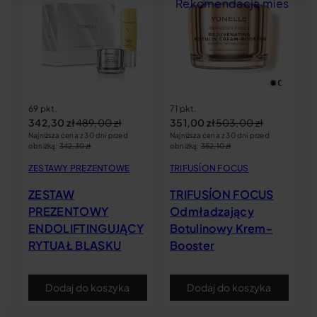
siąca
Rekomendacja miesiąca
69 pkt.
71 pkt.
342,30
zł
489,00
zł
351,00
zł
503,00
zł
Najniższa cena z 30 dni przed
Najniższa cena z 30 dni przed
obniżką:
342,30
zł
obniżką:
352,10
zł
ZESTAWY PREZENTOWE
TRIFUSÍON FOCUS
ZESTAW
TRIFUSÍON FOCUS
PREZENTOWY
Odmładzający
ENDOLIFTINGUJĄCY
Botulinowy Krem-
RYTUAŁ BLASKU
Booster
Dodaj do koszyka
Dodaj do koszyka