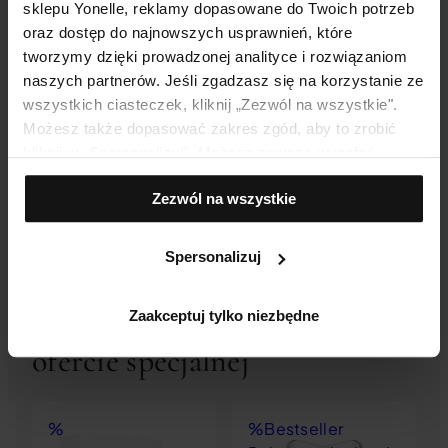
sklepu Yonelle, reklamy dopasowane do Twoich potrzeb
oraz dostęp do najnowszych usprawnień, które
tworzymy dzięki prowadzonej analityce i rozwiązaniom
naszych partnerów. Jeśli zgadzasz się na korzystanie ze
wszystkich ciasteczek, kliknij „Zezwól na wszystkie".
Możesz także dopasować zakres zgód, aby to zrobić
kliknij w „Spersonalizuj". Możesz zawsze wycofać
FORTEFUSÍON Kwas Hialuronowy Forte
zgodę, np. zmieniając ustawienia cookies, usuwając je
330,00
zł
Zezwól na wszystkie
lub zmieniając ustawienia przeglądarki.
Spersonalizuj
Sprawdź aktualne produkty w
Zaakceptuj tylko niezbędne
ofercie specjalnej
%
%
Bestseller