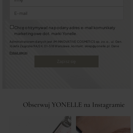
E-mail
Chcę otrzymywać na podany adres e-mail komunikaty
marketingowe dot. marki Yonelle.
Administratorem danych jest JM INNOVATIVE COSMETICS sp. z o.o., ul. Gen.
Józefa Zajączka 9A/24, 01-518 Warszawa, kontakt: sklep@yonelle.pl. Dane
będziemy przetwarzać w celu założenia i prowadzenia Konta Klienta oraz w
Pokaż więcej
celach marketingowych. Jeśli wyrazisz zgody na kontakt marketingowy
będziemy się z Tobą kontaktować za pośrednictwem wiadomości e-mail oraz
Zapisz się
telefonicznie. Możesz zawsze cofnąć zgody m.in. pisząc na ww. adres e-mail.
Masz także prawo: dostępu do swoich danych, ich sprostowania, usunięcia,
ograniczenia przetwarzania oraz przenoszenia, sprzeciwu wobec
przetwarzania danych, a także złożenia skargi dotyczącej przetwarzania
danych.
Tutaj
dowiesz się więcej o tym, jak chronimy Twoje dane.
Obserwuj YONELLE na Instagramie
11 LUTEGO, 2026
7 DOWODÓW NA SEKRET