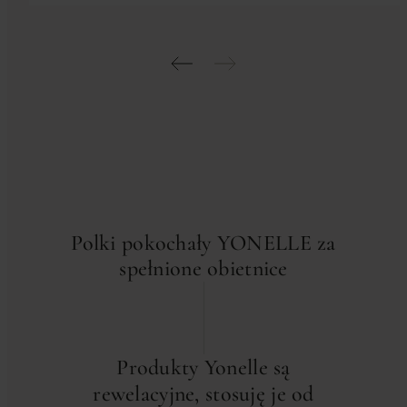
Polki pokochały YONELLE za
spełnione obietnice
Produkty Yonelle są
Odk
rewelacyjne, stosuję je od
INFUSÍ