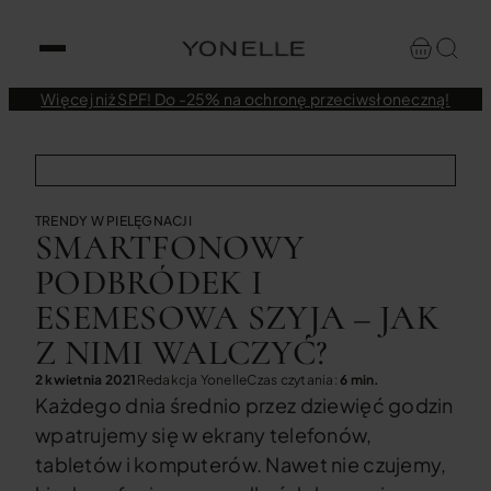
Więcej niż SPF! Do -25% na ochronę przeciwsłoneczną!
TRENDY W PIELĘGNACJI
SMARTFONOWY
PODBRÓDEK I
ESEMESOWA SZYJA – JAK
Z NIMI WALCZYĆ?
2 kwietnia 2021
Redakcja Yonelle
Czas czytania:
6 min.
Każdego dnia średnio przez dziewięć godzin
wpatrujemy się w ekrany telefonów,
tabletów i komputerów. Nawet nie czujemy,