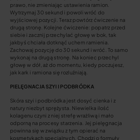
prawo, nie zmieniając ustawienia ramion.
Wytrzymaj 30 sekund i powoli wróć do
wyjściowej pozycji. Teraz powtórz ćwiczenie na
drugą stronę. Kolejne ćwiczenie: popatrz przed
siebie i zacznij przechylać głowę w bok, tak
jakbyś chciała dotknąć uchem ramienia.
Zachowaj pozycję do 30 sekund i wróć. To samo
wykonaj na drugą stronę. Na koniec przechyl
głowę w dół, aż do momentu, kiedy poczujesz,
jak kark i ramiona się rozluźniają.
PIELĘGNACJA SZYI I PODBRÓDKA
Skóra szyi i podbródka jest dosyć cienka i z
natury niezbyt sprężysta. Niewielka ilość
kolagenu czyni z niej strefę wrażliwą i mało
odporną na procesy starzenia. Jej pielęgnacja
powinna się w związku z tym opierać na
kosmetykach specjalnych. Chodzi o formuły