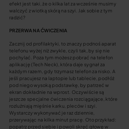
efekt jest taki, że o kilka lat za wcześnie musimy
walczyć z wiotką skórą na szyi. Jak sobie z tym
radzić?
PRZERWA NA ĆWICZENIA
Zacznij od profilaktyki, to znaczy podnoś aparat
telefonu wyżej niż zwykle, czyli tak, by się nie
pochylać. Poza tym możesz pobrać na telefon
aplikację (Tech Neck), która daje sygnał za
każdym razem, gdy trzymasz telefon za nisko. A
jeśli pracujesz na laptopie lub tablecie, podłóż
pod niego wysoką podstawkę, by patrzeć w
ekran dokładnie na wprost. Oczywiście są
jeszcze specjalne ćwiczenia rozciągające, które
rozluźniają mięśnie karku, pleców i szyi.
Wystarczy wykonywać je raz dziennie,
przerywając na kilka minut pracę. Oto przykład:
popatrz przed siebie i powoli skręć głowę w