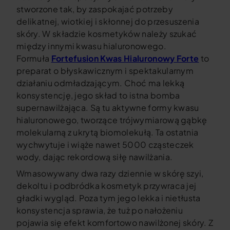
stworzone tak, by zaspokajać potrzeby
delikatnej, wiotkiej i skłonnej do przesuszenia
skóry. W składzie kosmetyków należy szukać
między innymi kwasu hialuronowego.
Formuła
Fortefusion Kwas Hialuronowy Forte
to
preparat o błyskawicznym i spektakularnym
działaniu odmładzającym. Choć ma lekką
konsystencję, jego skład to istna bomba
supernawilżająca. Są tu aktywne formy kwasu
hialuronowego, tworzące trójwymiarową gąbkę
molekularną z ukrytą biomolekułą. Ta ostatnia
wychwytuje i wiąże nawet 5000 cząsteczek
wody, dając rekordową siłę nawilżania.
Wmasowywany dwa razy dziennie w skórę szyi,
dekoltu i podbródka kosmetyk przywraca jej
gładki wygląd. Poza tym jego lekka i nietłusta
konsystencja sprawia, że tuż po nałożeniu
pojawia się efekt komfortowo nawilżonej skóry. Z