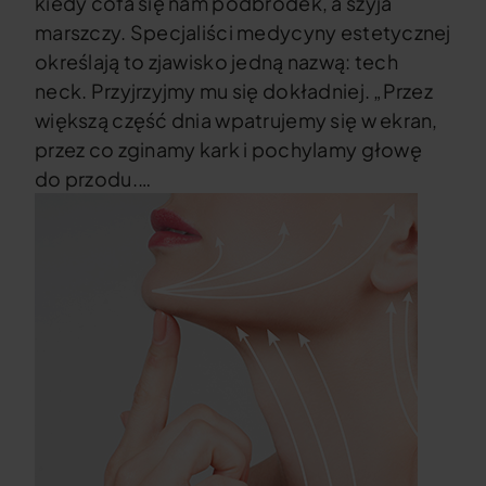
kiedy cofa się nam podbródek, a szyja
marszczy. Specjaliści medycyny estetycznej
określają to zjawisko jedną nazwą: tech
neck. Przyjrzyjmy mu się dokładniej. „Przez
większą część dnia wpatrujemy się w ekran,
przez co zginamy kark i pochylamy głowę
do przodu.…