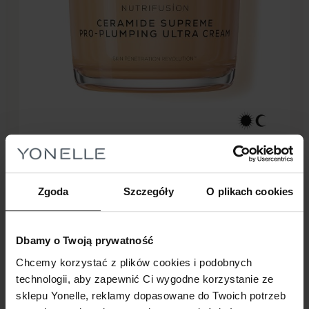
91 pkt.
452,00
zł
Zgoda
Szczegóły
O plikach cookies
NUTRIFUSÍON
NUTRIFUSÍON Wypełniający Ultra-Krem Z
Ceramidami Supreme
Dbamy o Twoją prywatność
Chcemy korzystać z plików cookies i podobnych
technologii, aby zapewnić Ci wygodne korzystanie ze
Dodaj do koszyka
sklepu Yonelle, reklamy dopasowane do Twoich potrzeb