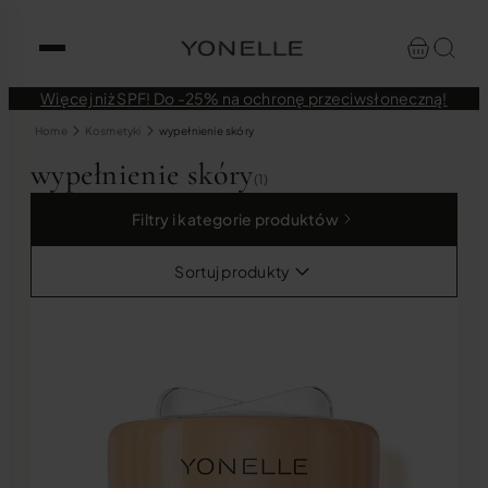
Więcej niż SPF! Do -25% na ochronę przeciwsłoneczną!
Home
Kosmetyki
wypełnienie skóry
wypełnienie skóry
(1)
Filtry i kategorie produktów
Sortuj produkty