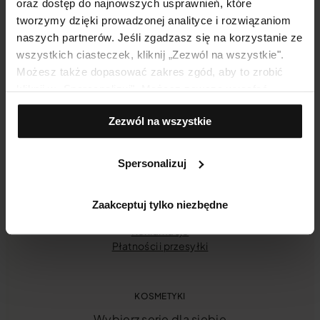
oraz dostęp do najnowszych usprawnień, które
tworzymy dzięki prowadzonej analityce i rozwiązaniom
naszych partnerów. Jeśli zgadzasz się na korzystanie ze
wszystkich ciasteczek, kliknij „Zezwól na wszystkie".
Możesz także dopasować zakres zgód, aby to zrobić
kliknij w „Spersonalizuj". Możesz zawsze wycofać
zgodę, np. zmieniając ustawienia cookies, usuwając je
Zezwól na wszystkie
lub zmieniając ustawienia przeglądarki.
INFORMACJE E-SKLEP
Twoje konto
Spersonalizuj
Historia zamówień
Regulamin [nowy]
Regulamin [starszy]
Zaakceptuj tylko niezbędne
Odstąpienie od umowy
Reklamacje
Płatności i przesyłki
KOSMETYKI
Wybierz serię dla siebie