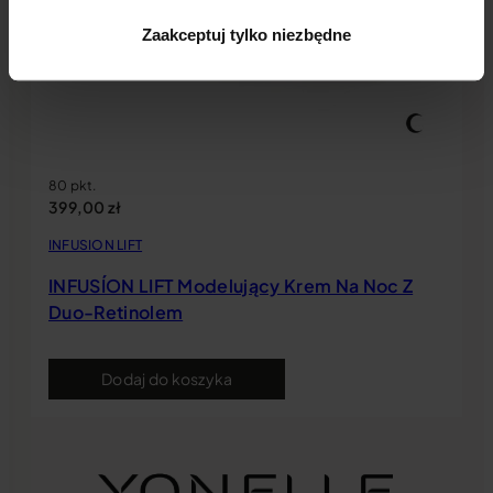
Zaakceptuj tylko niezbędne
80 pkt.
399,00
zł
INFUSION LIFT
INFUSÍON LIFT Modelujący Krem Na Noc Z
Duo-Retinolem
Dodaj do koszyka