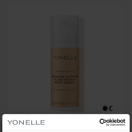
44 pkt.
219,00
zł