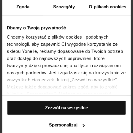
Zgoda
Szczegóły
O plikach cookies
NUTRIFUSÍON
NUTRIFUSÍON Ultra Naprawczy Krem Do
Ciała Z Ceramidami Supreme
Dbamy o Twoją prywatność
Chcemy korzystać z plików cookies i podobnych
technologii, aby zapewnić Ci wygodne korzystanie ze
Dodaj do koszyka
sklepu Yonelle, reklamy dopasowane do Twoich potrzeb
oraz dostęp do najnowszych usprawnień, które
tworzymy dzięki prowadzonej analityce i rozwiązaniom
naszych partnerów. Jeśli zgadzasz się na korzystanie ze
wszystkich ciasteczek, kliknij „Zezwól na wszystkie".
Możesz także dopasować zakres zgód, aby to zrobić
kliknij w „Spersonalizuj". Możesz zawsze wycofać
zgodę, np. zmieniając ustawienia cookies, usuwając je
Zezwól na wszystkie
lub zmieniając ustawienia przeglądarki.
Spersonalizuj