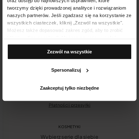
oraz dostęp do najnowszych usprawnień, które
tworzymy dzięki prowadzonej analityce i rozwiązaniom
naszych partnerów. Jeśli zgadzasz się na korzystanie ze
wszystkich ciasteczek, kliknij „Zezwól na wszystkie".
Możesz także dopasować zakres zgód, aby to zrobić
kliknij w „Spersonalizuj". Możesz zawsze wycofać
zgodę, np. zmieniając ustawienia cookies, usuwając je
Zezwól na wszystkie
lub zmieniając ustawienia przeglądarki.
INFORMACJE E-SKLEP
Twoje konto
Spersonalizuj
Historia zamówień
Regulamin [nowy]
Regulamin [starszy]
Zaakceptuj tylko niezbędne
Odstąpienie od umowy
Reklamacje
Płatności i przesyłki
KOSMETYKI
Wybierz serię dla siebie