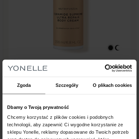
%
36 pkt.
175,20
zł
219,00
zł
Najniższa cena z 30 dni przed obniżką:
219,00
zł
-20%
Zgoda
Szczegóły
O plikach cookies
NUTRIFUSÍON
NUTRIFUSÍON Ultra Naprawczy Krem Do
Ciała Z Ceramidami Supreme
Dbamy o Twoją prywatność
Chcemy korzystać z plików cookies i podobnych
Dodaj do koszyka
technologii, aby zapewnić Ci wygodne korzystanie ze
sklepu Yonelle, reklamy dopasowane do Twoich potrzeb