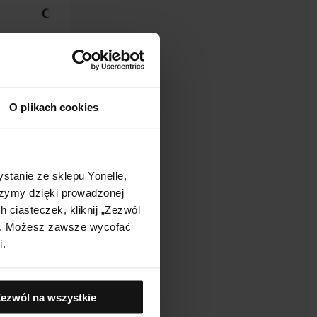
O plikach cookies
aprawczy
idami
stanie ze sklepu Yonelle,
rzymy dzięki prowadzonej
 ciasteczek, kliknij „Zezwól
j". Możesz zawsze wycofać
i.
ezwól na wszystkie