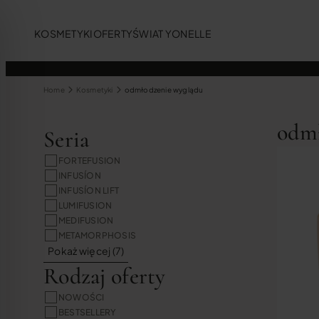
KOSMETYKI
OFERTY
ŚWIAT YONELLE
Home
Kosmetyki
odmłodzenie wyglądu
odmł
Seria
FORTEFUSION
INFUSÍON
INFUSÍON LIFT
LUMIFUSION
MEDIFUSION
METAMORPHOSIS
Pokaż więcej (7)
dla osób z zaburzeniami wzroku
Rodzaj oferty
NOWOŚCI
BESTSELLERY