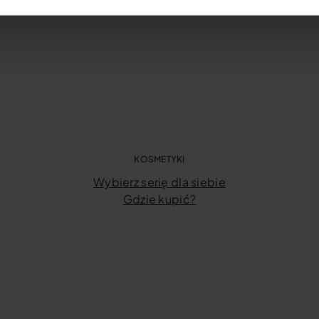
KOSMETYKI
Wybierz serię dla siebie
Gdzie kupić?