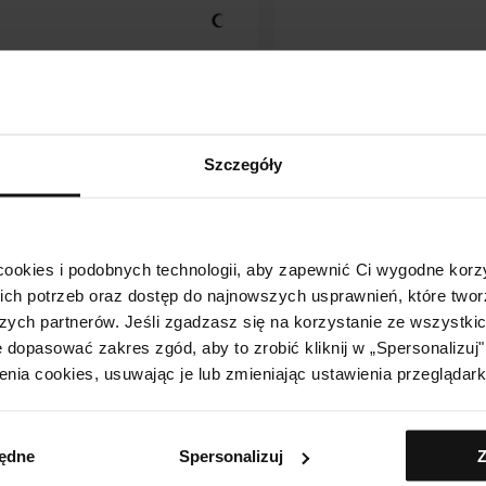
Nowość
18 pkt.
00
zł
87,00
zł
FUSÍON
NUTRIFUSÍON
Szczegóły
IFUSÍON Ultra-Naprawczy
NUTRIFUSÍON Ultra-N
 Na Noc Z Ceramidami
Krem Na Noc Z Ceram
eme
Supreme – Mini 10 ml
ookies i podobnych technologii, aby zapewnić Ci wygodne korzy
Dodaj do koszyka
Dodaj do koszyka
ch potrzeb oraz dostęp do najnowszych usprawnień, które two
zych partnerów. Jeśli zgadzasz się na korzystanie ze wszystkich
 dopasować zakres zgód, aby to zrobić kliknij w „Spersonalizu
enia cookies, usuwając je lub zmieniając ustawienia przeglądark
będne
Spersonalizuj
Z