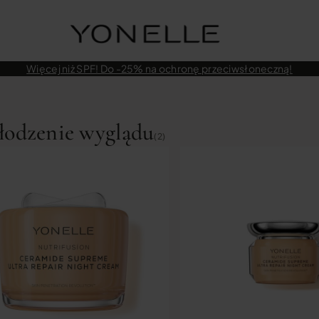
Więcej niż SPF! Do -25% na ochronę przeciwsłoneczną!
odzenie wyglądu
(2)