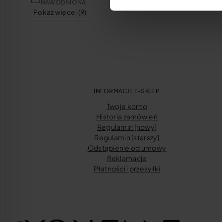
NAWODNIONA
Pokaż więcej (9)
INFORMACJE E-SKLEP
Twoje konto
Historia zamówień
Regulamin [nowy]
Regulamin [starszy]
Odstąpienie od umowy
Reklamacje
Płatności i przesyłki