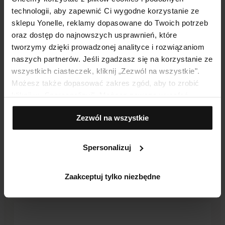
technologii, aby zapewnić Ci wygodne korzystanie ze
sklepu Yonelle, reklamy dopasowane do Twoich potrzeb
oraz dostęp do najnowszych usprawnień, które
tworzymy dzięki prowadzonej analityce i rozwiązaniom
naszych partnerów. Jeśli zgadzasz się na korzystanie ze
wszystkich ciasteczek, kliknij „Zezwól na wszystkie".
Nowość
Możesz także dopasować zakres zgód, aby to zrobić
59 pkt.
293,00
zł
kliknij w „Spersonalizuj". Możesz zawsze wycofać
zgodę, np. zmieniając ustawienia cookies, usuwając je
YONELLE MEN
Zezwól na wszystkie
lub zmieniając ustawienia przeglądarki.
YONELLE MEN Aktywny Krem
Przeciwzmarszczkowy
Spersonalizuj
Dodaj do koszyka
Zaakceptuj tylko niezbędne