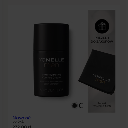
Nowość
55 pkt.
272,00
zł