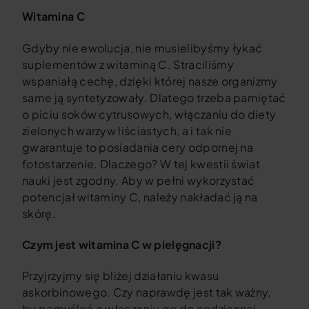
Witamina C
Gdyby nie ewolucja, nie musielibyśmy łykać
suplementów z witaminą C. Straciliśmy
wspaniałą cechę, dzięki której nasze organizmy
same ją syntetyzowały. Dlatego trzeba pamiętać
o piciu soków cytrusowych, włączaniu do diety
zielonych warzyw liściastych, a i tak nie
gwarantuje to posiadania cery odpornej na
fotostarzenie. Dlaczego? W tej kwestii świat
nauki jest zgodny. Aby w pełni wykorzystać
potencjał witaminy C, należy nakładać ją na
skórę.
Czym jest witamina C w pielęgnacji?
Przyjrzyjmy się bliżej działaniu kwasu
askorbinowego. Czy naprawdę jest tak ważny,
by pomyśleć o włączeniu go do codziennej