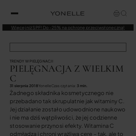
Więcej niż SPF! Do -25% na ochronę przeciwsłoneczną!
TRENDY W PIELĘGNACJI
PIELĘGNACJA Z WIELKIM
C
31 sierpnia 2018
Yonelle
Czas czytania:
3 min.
Żadnego składnika kosmetycznego nie
przebadano tak skrupulatnie jak witaminy C.
Jej działanie zostało udowodnione naukowo
i nie ma dziś wątpliwości, że jej codzienne
stosowanie przynosi efekty. Witamina C
odmładza i chroni wrażliwą cerę – tak, ale to