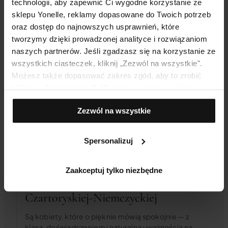
technologii, aby zapewnić Ci wygodne korzystanie ze
sklepu Yonelle, reklamy dopasowane do Twoich potrzeb
oraz dostęp do najnowszych usprawnień, które
tworzymy dzięki prowadzonej analityce i rozwiązaniom
naszych partnerów. Jeśli zgadzasz się na korzystanie ze
wszystkich ciasteczek, kliknij „Zezwól na wszystkie".
Możesz także dopasować zakres zgód, aby to zrobić
kliknij w „Spersonalizuj". Możesz zawsze wycofać
zgodę, np. zmieniając ustawienia cookies, usuwając je
Zezwól na wszystkie
lub zmieniając ustawienia przeglądarki.
Polecane artykuły
Spersonalizuj
29 CZERWCA, 2026
Zaakceptuj tylko niezbędne
Piękno w rytmie Anny
Czartoryskiej-Niemczyckiej
Są kobiety, które o pięknie mówią spokojnie — z
klasą, doświadczeniem i naturalną uważnością na