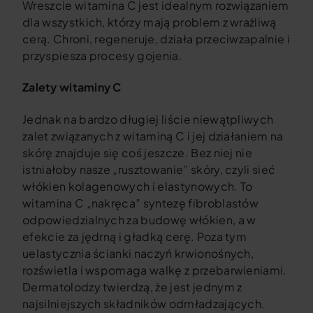
Wreszcie witamina C jest idealnym rozwiązaniem
dla wszystkich, którzy mają problem z wrażliwą
cerą. Chroni, regeneruje, działa przeciwzapalnie i
przyspiesza procesy gojenia.
Zalety witaminy C
Jednak na bardzo długiej liście niewątpliwych
zalet związanych z witaminą C i jej działaniem na
skórę znajduje się coś jeszcze. Bez niej nie
istniałoby nasze „rusztowanie” skóry, czyli sieć
włókien kolagenowych i elastynowych. To
witamina C „nakręca” syntezę fibroblastów
odpowiedzialnych za budowę włókien, a w
efekcie za jędrną i gładką cerę. Poza tym
uelastycznia ścianki naczyń krwionośnych,
rozświetla i wspomaga walkę z przebarwieniami.
Dermatolodzy twierdzą, że jest jednym z
najsilniejszych składników odmładzających.