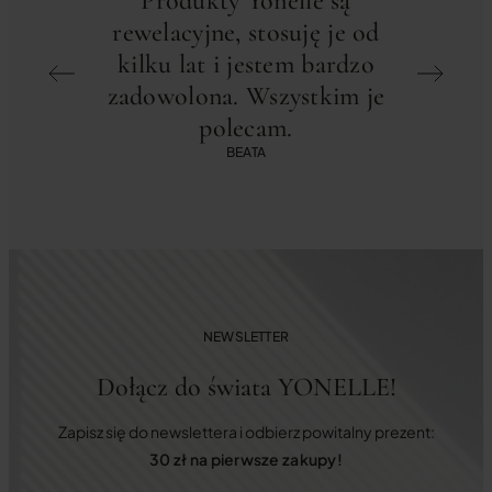
Produkty Yonelle są
Odk
rewelacyjne, stosuję je od
INFUSÍ
kilku lat i jestem bardzo
zadowolona. Wszystkim je
profe
polecam.
Polec
BEATA
NEWSLETTER
Dołącz do świata YONELLE!
Zapisz się do newslettera i odbierz powitalny prezent:
30 zł na pierwsze zakupy!