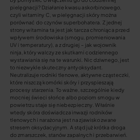
pielęgnacji? Działanie kwasu askorbinowego,
czyli witaminy C, w pielęgnacji skóry można
porównać do czynów superbohatera. Z jednej
strony witamina ta jest jak tarcza chroniąca przed
wpływem środowiska (smogu, promieniowania
UV i temperatury), a z drugiej – jak wojownik
ninja, który walczy ze skutkami codziennego
wystawiania się na te warunki. Nic dziwnego, jest
to niezwykle skuteczny antyoksydant.
Neutralizuje rodniki tlenowe, aktywne cząsteczki,
które niszczą komórki skóry i przyspieszają
procesy starzenia. To ważne, szczególnie kiedy
mocniej świeci słońce albo poziom smogu w
powietrzu staje się niebezpieczny. Właśnie
wtedy skóra doświadcza inwazji rodników
tlenowych i narażona jest na zjawisko zwane
stresem oksydacyjnym. A stąd już krótka droga
do zmarszczek, stanów zapalnych i przebarwień.