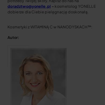
potrzeby Twojej skóry, napisz do nas na
doradztwo@yonelle.pl
–
kosmetolog YONELLE
dobierze dla Ciebie pielęgnację doskonałą.
Kosmetyki z WITAMINĄ C w NANODYSKACH™:
Autor: