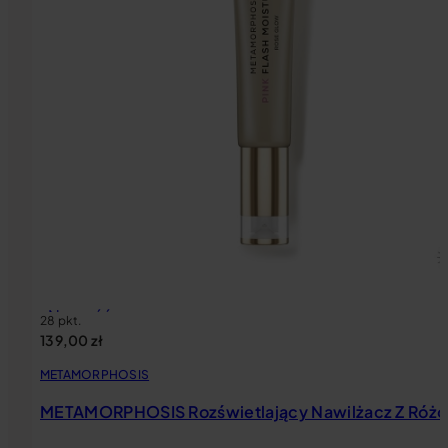
Nowość
28 pkt.
139,00
zł
METAMORPHOSIS
METAMORPHOSIS Rozświetlający Nawilżacz Z Różo