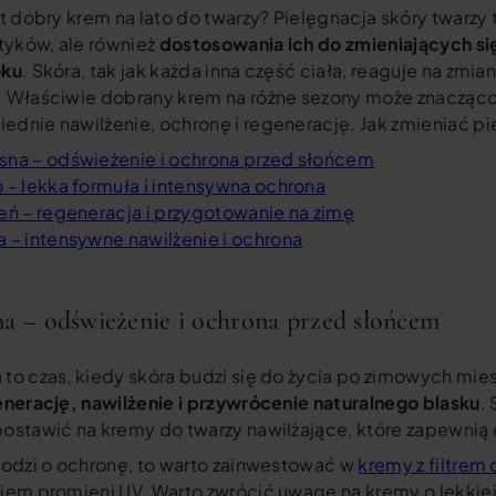
st dobry krem na lato do twarzy? Pielęgnacja skóry twarz
yków, ale również
dostosowania ich do zmieniających s
oku
. Skóra, tak jak każda inna część ciała, reaguje na zmi
. Właściwie dobrany krem na różne sezony może znacząco
ednie nawilżenie, ochronę i regenerację. Jak zmieniać pi
sna – odświeżenie i ochrona przed słońcem
 – lekka formuła i intensywna ochrona
ień – regeneracja i przygotowanie na zimę
a – intensywne nawilżenie i ochrona
a – odświeżenie i ochrona przed słońcem
to czas, kiedy skóra budzi się do życia po zimowych mies
nerację, nawilżenie i przywrócenie naturalnego blasku
.
postawić na kremy do twarzy nawilżające, które zapewni
chodzi o ochronę, to warto zainwestować w
kremy z filtrem 
iem promieni UV. Warto zwrócić uwagę na kremy o lekkiej 