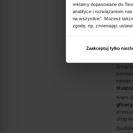
reklamy dopasowane do Twoi
postaw
analityce i rozwiązaniom nas
Kremy 
na wszystkie". Możesz także
Warto 
zgodę, np. zmieniając ustawi
która 
Zaakceptuj tylko niez
Zima 
Zima t
pomies
nawet p
tłuszc
Krem do
glicer
przesus
utrzym
Dodatk