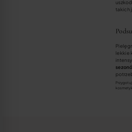
uszkod
takich 
Pods
Pielęg
lekkie 
intens
sezonó
potrze
Przygotuj
kosmetyk