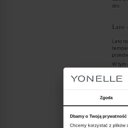
dni.
Lato 
Lato t
temper
przedw
W tym 
ale ta
szybko 
antyok
Zgoda
Jesie
Dbamy o Twoją prywatność
Jesień
Chcemy korzystać z plików c
ciepły