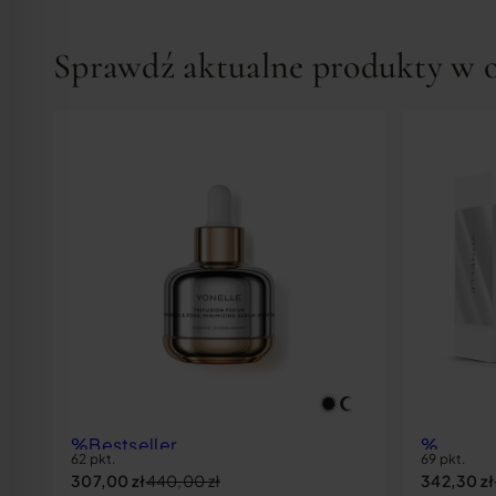
Sprawdź aktualne produkty w of
%
Bestseller
%
62 pkt.
69 pkt.
Rekomendacja miesiąca
307,00
zł
440,00
zł
342,30
zł