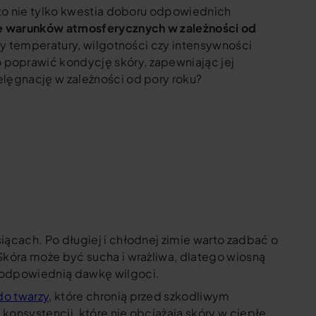
y to nie tylko kwestia doboru odpowiednich
ię warunków atmosferycznych w zależności od
any temperatury, wilgotności czy intensywności
 poprawić kondycję skóry, zapewniając jej
elęgnację w zależności od pory roku?
iącach. Po długiej i chłodnej zimie warto zadbać o
 Skóra może być sucha i wrażliwa, dlatego wiosną
ą odpowiednią dawkę wilgoci.
do twarzy
, które chronią przed szkodliwym
konsystencji, które nie obciążają skóry w ciepłe