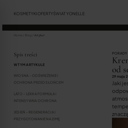
KOSMETYKI
OFERTY
ŚWIAT YONELLE
Home
/
Blog
/
Artykuł
Spis treści
PORADY
Krem
W TYM ARTYKULE
od s
WIOSNA – ODŚWIEŻENIE I
29 maja 
Jaki j
OCHRONA PRZED SŁOŃCEM
odpow
LATO – LEKKA FORMUŁA I
atmosf
INTENSYWNA OCHRONA
temper
dla osób z zaburzeniami wzroku
JESIEŃ – REGENERACJA I
znacz
PRZYGOTOWANIE NA ZIMĘ