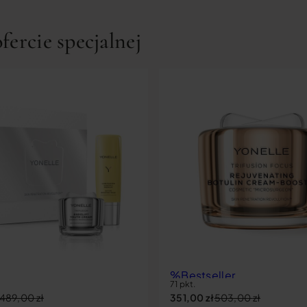
ercie specjalnej
%
Bestseller
71 pkt.
Rekomendacja miesiąca
489,00
zł
351,00
zł
503,00
zł