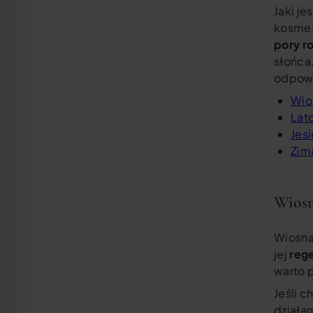
Jaki je
kosmet
pory r
słońca
odpowi
Wio
Lato
Jes
Zim
Wiosn
Wiosna 
jej
rege
warto 
Jeśli 
działan