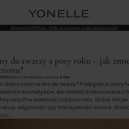
Więcej niż SPF! Do -25% na ochronę przeciwsłoneczną!
y do twarzy a pory roku – jak zmie
ezonu?
2025
Redaktor Yonelle
Czas czytania:
4 min.
est dobry krem na lato do twarzy? Pielęgnacja skóry t
iednich kosmetyków, ale również dostosowania ich
erycznych w zależności od pory roku. Skóra, tak jak 
atury, wilgotności czy intensywności słońca. Właś
ąco…