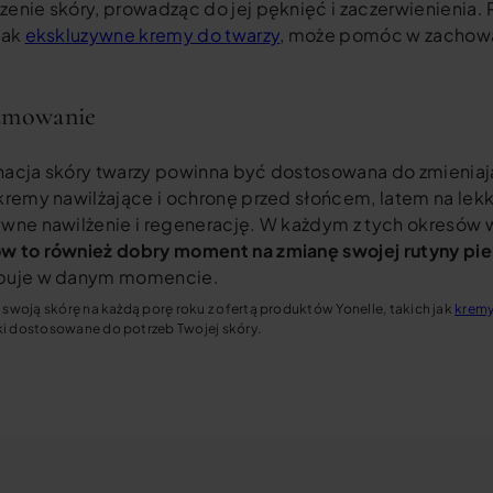
zenie skóry, prowadząc do jej pęknięć i zaczerwienienia
jak
ekskluzywne kremy do twarzy
, może pomóc w zachowa
umowanie
nacja skóry twarzy powinna być dostosowana do zmieniają
kremy nawilżające i ochronę przed słońcem, latem na lekkie 
ywne nawilżenie i regenerację. W każdym z tych okresów w
w to również dobry moment na zmianę swojej rutyny pie
buje w danym momencie.
 swoją skórę na każdą porę roku z ofertą produktów Yonelle, takich jak
kremy
i dostosowane do potrzeb Twojej skóry.