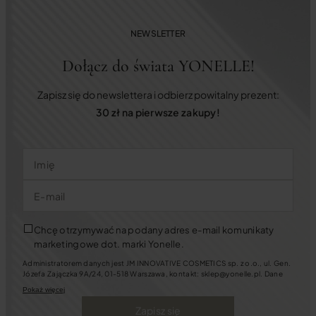
NEWSLETTER
Dołącz do świata YONELLE!
Zapisz się do newslettera i odbierz powitalny prezent:
30 zł na pierwsze zakupy!
Imię
E-mail
Chcę otrzymywać na podany adres e-mail komunikaty
marketingowe dot. marki Yonelle.
Administratorem danych jest JM INNOVATIVE COSMETICS sp. z o.o., ul. Gen.
Józefa Zajączka 9A/24, 01-518 Warszawa, kontakt: sklep@yonelle.pl. Dane
będziemy przetwarzać w celu założenia i prowadzenia Konta Klienta oraz w
Pokaż więcej
celach marketingowych. Jeśli wyrazisz zgody na kontakt marketingowy
będziemy się z Tobą kontaktować za pośrednictwem wiadomości e-mail oraz
Zapisz się