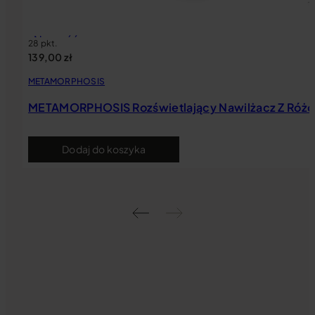
Nowość
28 pkt.
139,00
zł
METAMORPHOSIS
METAMORPHOSIS Rozświetlający Nawilżacz Z Różo
Dodaj do koszyka