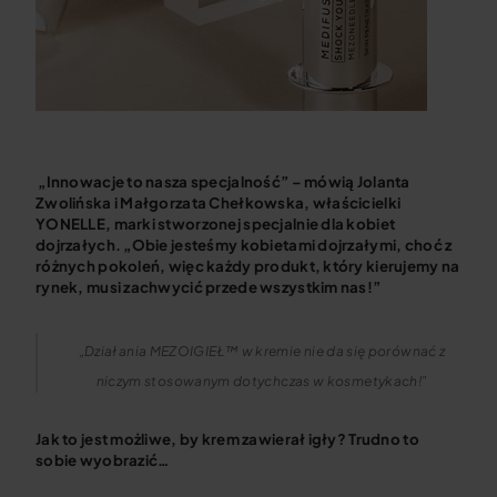
„Innowacje to nasza specjalność” – mówią Jolanta
Zwolińska i Małgorzata Chełkowska, właścicielki
YONELLE, marki stworzonej specjalnie dla kobiet
dojrzałych. „Obie jesteśmy kobietami dojrzałymi, choć z
różnych pokoleń, więc każdy produkt, który kierujemy na
rynek, musi zachwycić przede wszystkim nas!”
„Działania MEZOIGIEŁ™ w kremie nie da się porównać z
niczym stosowanym dotychczas w kosmetykach!”
Jak to jest możliwe, by krem zawierał igły? Trudno to
sobie wyobrazić…