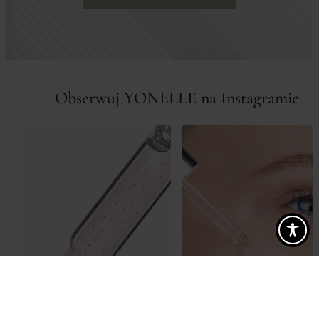
telefonicznie. Możesz zawsze cofnąć zgody m.in. pisząc na ww. adres e-mail.
Masz także prawo: dostępu do swoich danych, ich sprostowania, usunięcia,
ograniczenia przetwarzania oraz przenoszenia, sprzeciwu wobec
przetwarzania danych, a także złożenia skargi dotyczącej przetwarzania
danych.
Tutaj
dowiesz się więcej o tym, jak chronimy Twoje dane.
Obserwuj YONELLE na Instagramie
11 LUTEGO, 2026
7 DOWODÓW NA SEKRET
MŁODEJ SKÓRY
Dlaczego warto zacząć właśnie od bariery skóry?
W pielęgnacji anti-aging przez lata
koncentrowaliśmy się głównie na redukcji
zmarszczek i innych wizualnych objawach starzenia
się skóry. Tymczasem nauka coraz wyraźniej
pokazuje, że młodość skóry zaczyna się zupełnie
IGŁY W KREMIE
gdzie indziej — w jej barierze. To w dużej mierze ona
decyduje, co dzieje się głęboko w skórze -czy
Spis treści
skóra potrafi się regenerować, […]