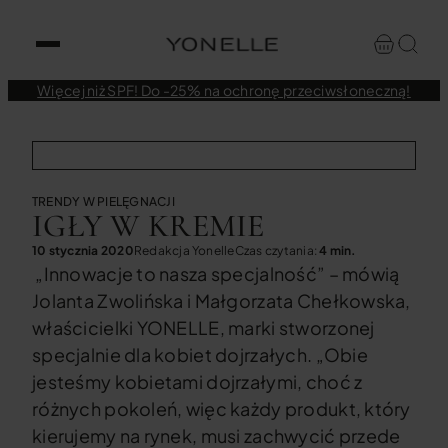
Więcej niż SPF! Do -25% na ochronę przeciwsłoneczną!
TRENDY W PIELĘGNACJI
IGŁY W KREMIE
10 stycznia 2020
Redakcja Yonelle
Czas czytania:
4 min.
„Innowacje to nasza specjalność” – mówią
Jolanta Zwolińska i Małgorzata Chełkowska,
właścicielki YONELLE, marki stworzonej
specjalnie dla kobiet dojrzałych. „Obie
jesteśmy kobietami dojrzałymi, choć z
różnych pokoleń, więc każdy produkt, który
kierujemy na rynek, musi zachwycić przede