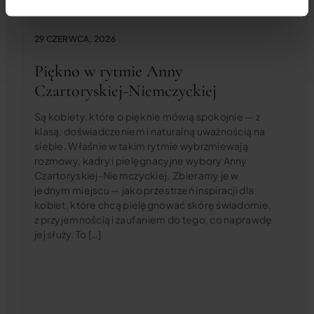
29 CZERWCA, 2026
Piękno w rytmie Anny
Czartoryskiej-Niemczyckiej
Są kobiety, które o pięknie mówią spokojnie — z
klasą, doświadczeniem i naturalną uważnością na
siebie. Właśnie w takim rytmie wybrzmiewają
rozmowy, kadry i pielęgnacyjne wybory Anny
Czartoryskiej-Niemczyckiej. Zbieramy je w
jednym miejscu — jako przestrzeń inspiracji dla
kobiet, które chcą pielęgnować skórę świadomie,
z przyjemnością i zaufaniem do tego, co naprawdę
jej służy. To […]