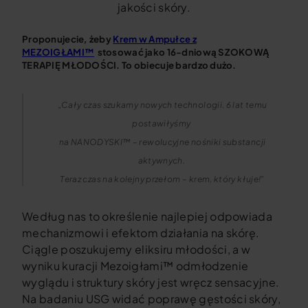
jakości skóry.
Proponujecie
,
żeby
Krem w Ampułce z
MEZOIGŁAMI™
stosować jako 16-dniową SZOKOWĄ
TERAPIĘ MŁODOŚCI. To obiecuje bardzo dużo.
„Cały czas szukamy nowych technologii. 6 lat temu
postawiłyśmy
na NANODYSKI™ – rewolucyjne nośniki substancji
aktywnych.
Teraz czas na kolejny przełom – krem, który kłuje!”
Według nas to określenie najlepiej odpowiada
mechanizmowi i efektom działania na skórę.
Ciągle poszukujemy eliksiru młodości, a w
wyniku kuracji Mezoigłami™ odmłodzenie
wyglądu i struktury skóry jest wręcz sensacyjne.
Na badaniu USG widać poprawę gęstości skóry,