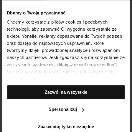
ZESTAWY PREZENTOWE
TRIFUSÍON FOCUS
Dbamy o Twoją prywatność
ZESTAW
TRIFUSÍON FOCUS
Chcemy korzystać z plików cookies i podobnych
PREZENTOWY
Odmładzający
technologii, aby zapewnić Ci wygodne korzystanie ze
ENDOLIFTINGUJĄCY
Botulinowy Krem-
sklepu Yonelle, reklamy dopasowane do Twoich potrzeb
RYTUAŁ BLASKU
Booster
oraz dostęp do najnowszych usprawnień, które
tworzymy dzięki prowadzonej analityce i rozwiązaniom
Dodaj do koszyka
Dodaj do koszyka
naszych partnerów. Jeśli zgadzasz się na korzystanie ze
wszystkich ciasteczek, kliknij „Zezwól na wszystkie".
Możesz także dopasować zakres zgód, aby to zrobić
kliknij w „Spersonalizuj". Możesz zawsze wycofać
zgodę, np. zmieniając ustawienia cookies, usuwając je
Zezwól na wszystkie
lub zmieniając ustawienia przeglądarki.
Spersonalizuj
Polecane artykuły
Zaakceptuj tylko niezbędne