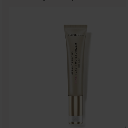
Autorka: Dr n. chem., kosmetolog Małgorzata
Chełkowska, współtwórczyni marki YONELLE
Każda z nas pragnie czuć się pięknie – ale coraz
częściej chodzi nie tylko o wygładzenie
zmarszczek. Współczesna kobieta marzy o
zgodności tego, co widzi w lustrze, z energią i
pewnością siebie, które nosi w sobie na co dzień.
To autentyczne piękno – bez maski, […]