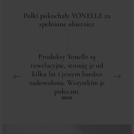
Polki pokochały YONELLE za
spełnione obietnice
Produkty Yonelle są
Odk
rewelacyjne, stosuję je od
INFUSÍ
kilku lat i jestem bardzo
zadowolona. Wszystkim je
profe
polecam.
Polec
BEATA