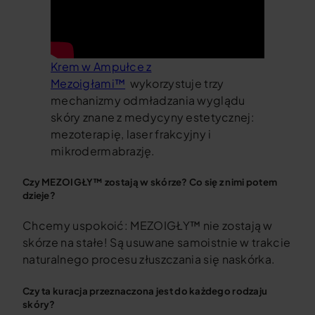
Krem w Ampułce z
Mezoigłami™
wykorzystuje trzy
mechanizmy odmładzania wyglądu
skóry znane z medycyny estetycznej:
mezoterapię, laser frakcyjny i
mikrodermabrazję.
Czy MEZOIGŁY™ zostają w skórze? Co się z nimi potem
dzieje?
Chcemy uspokoić: MEZOIGŁY™ nie zostają w
skórze na stałe! Są usuwane samoistnie w trakcie
naturalnego procesu złuszczania się naskórka.
Czy ta kuracja przeznaczona jest do każdego rodzaju
skóry?