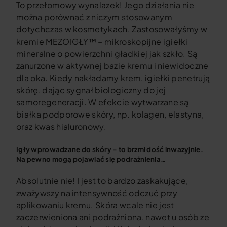
To przełomowy wynalazek! Jego działania nie
można porównać z niczym stosowanym
dotychczas w kosmetykach. Zastosowałyśmy w
kremie MEZOIGŁY™ – mikroskopijne igiełki
mineralne o powierzchni gładkiej jak szkło. Są
zanurzone w aktywnej bazie kremu i niewidoczne
dla oka. Kiedy nakładamy krem, igiełki penetrują
skórę, dając sygnał biologiczny do jej
samoregeneracji. W efekcie wytwarzane są
białka podporowe skóry, np. kolagen, elastyna,
oraz kwas hialuronowy.
Igły wprowadzane do skóry – to brzmi dość inwazyjnie.
Na pewno mogą pojawiać się podrażnienia…
Absolutnie nie! I jest to bardzo zaskakujące,
zważywszy na intensywność odczuć przy
aplikowaniu kremu. Skóra wcale nie jest
zaczerwieniona ani podrażniona, nawet u osób ze