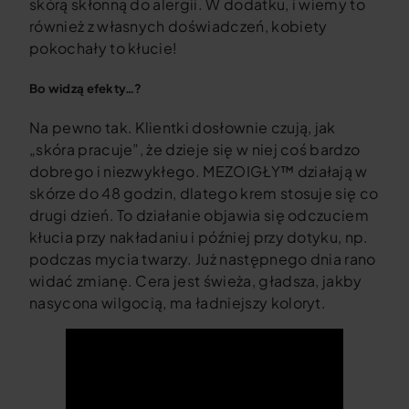
skórą skłonną do alergii. W dodatku, i wiemy to
również z własnych doświadczeń, kobiety
pokochały to kłucie!
Bo widzą efekty…?
Na pewno tak. Klientki dosłownie czują, jak
„skóra pracuje”, że dzieje się w niej coś bardzo
dobrego i niezwykłego. MEZOIGŁY™ działają w
skórze do 48 godzin, dlatego krem stosuje się co
drugi dzień. To działanie objawia się odczuciem
kłucia przy nakładaniu i później przy dotyku, np.
podczas mycia twarzy. Już następnego dnia rano
widać zmianę. Cera jest świeża, gładsza, jakby
nasycona wilgocią, ma ładniejszy koloryt.