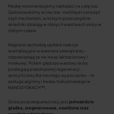
Maskę rekomendujemy nakładać na całą noc.
Zastosowaliśmy w niej tzw. multilayer concept
czyli mechanizm, w którym poszczególne
składniki działają w różnych warstwach skóry w
różnym czasie.
Najpierw zachodzą szybkie reakcje
rewitalizujące w warstwie zewnętrznej –
odpowiadają za nie kwas laktobionowy i
mlekowy. Potem głębsze warstwy skóry
podlegają przedłużonej regeneracji,
specyficznej dla nocnego wypoczynku – to
zasługa argininy i kwasu hialuronowego w
NANODYSKACH™.
Skóra po przespanej nocy jest
jedwabiście
gładka, zregenerowana, nawilżona oraz
wyraźnie odmłodzona
.