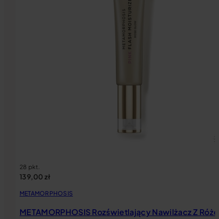
To autentyczne piękno – bez maski, […]
28 pkt.
139,00
zł
METAMORPHOSIS
METAMORPHOSIS Rozświetlający Nawilżacz Z Różo