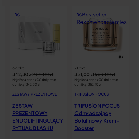
%
%
Bestseller
siąca
Rekomendacja miesiąca
69 pkt.
71 pkt.
342,30
zł
489,00
zł
351,00
zł
503,00
zł
Najniższa cena z 30 dni przed
Najniższa cena z 30 dni przed
obniżką:
342,30
zł
obniżką:
352,10
zł
ZESTAWY PREZENTOWE
TRIFUSÍON FOCUS
ZESTAW
TRIFUSÍON FOCUS
PREZENTOWY
Odmładzający
ENDOLIFTINGUJĄCY
Botulinowy Krem-
RYTUAŁ BLASKU
Booster