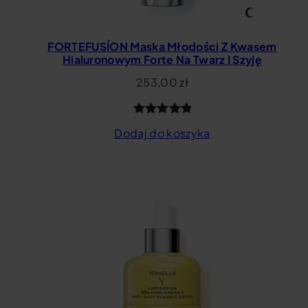
FORTEFUSÍON Maska Młodości Z Kwasem
Hialuronowym Forte Na Twarz I Szyję
253,00
zł
Oceniony
39
Dodaj do koszyka
4.97
na 5
na
podstawie
ocen
klientów