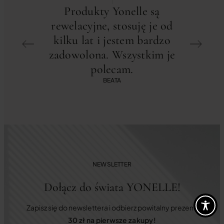
Produkty Yonelle są
Odk
rewelacyjne, stosuję je od
INFUSÍ
kilku lat i jestem bardzo
zadowolona. Wszystkim je
profe
polecam.
Polec
BEATA
NEWSLETTER
Dołącz do świata YONELLE!
Zapisz się do newslettera i odbierz powitalny prezent:
30 zł na pierwsze zakupy!