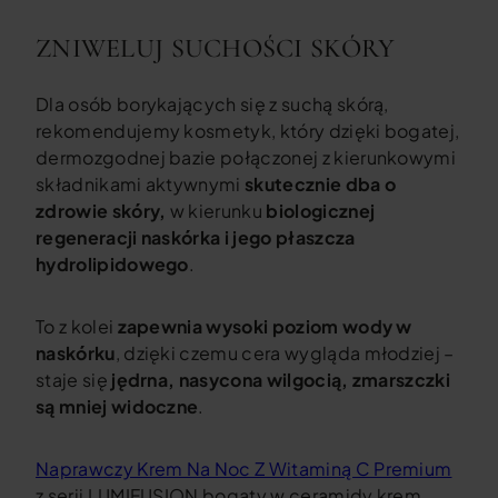
ZNIWELUJ SUCHOŚCI SKÓRY
Dla osób borykających się z suchą skórą,
rekomendujemy kosmetyk, który dzięki bogatej,
dermozgodnej bazie połączonej z kierunkowymi
składnikami aktywnymi
skutecznie dba o
zdrowie skóry,
w kierunku
biologicznej
regeneracji naskórka i jego płaszcza
hydrolipidowego
.
To z kolei
zapewnia wysoki poziom wody w
naskórku
, dzięki czemu cera wygląda młodziej –
staje się
jędrna, nasycona wilgocią, zmarszczki
są mniej widoczne
.
Naprawczy Krem Na Noc Z Witaminą C Premium
z serii LUMIFUSION bogaty w ceramidy krem