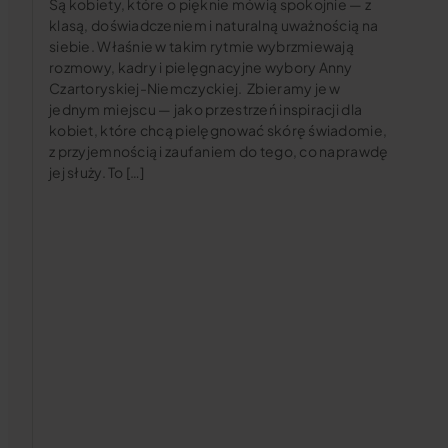
Są kobiety, które o pięknie mówią spokojnie — z
klasą, doświadczeniem i naturalną uważnością na
siebie. Właśnie w takim rytmie wybrzmiewają
rozmowy, kadry i pielęgnacyjne wybory Anny
Czartoryskiej-Niemczyckiej. Zbieramy je w
jednym miejscu — jako przestrzeń inspiracji dla
kobiet, które chcą pielęgnować skórę świadomie,
z przyjemnością i zaufaniem do tego, co naprawdę
jej służy. To […]