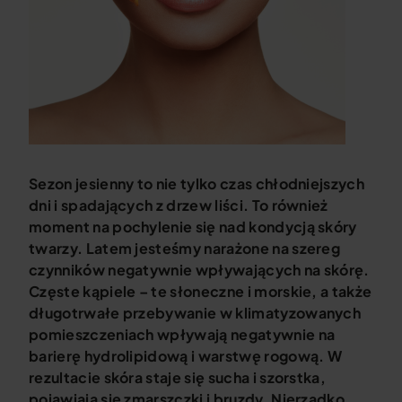
Sezon jesienny to nie tylko czas chłodniejszych
dni i spadających z drzew liści. To również
moment na pochylenie się nad kondycją skóry
twarzy. Latem jesteśmy narażone na szereg
czynników negatywnie wpływających na skórę.
Częste kąpiele – te słoneczne i morskie, a także
długotrwałe przebywanie w klimatyzowanych
pomieszczeniach wpływają negatywnie na
barierę hydrolipidową i warstwę rogową. W
rezultacie skóra staje się sucha i szorstka,
pojawiają się zmarszczki i bruzdy. Nierzadko