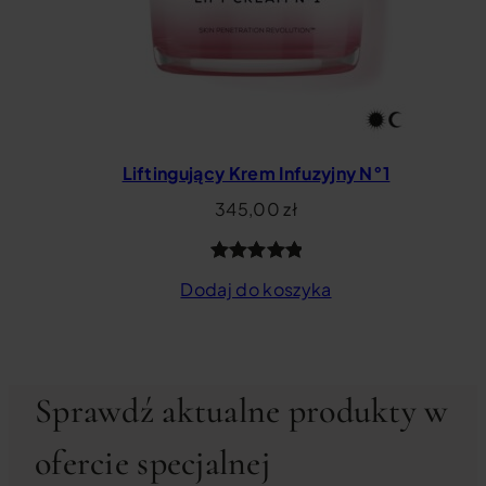
Liftingujący Krem Infuzyjny N°1
345,00
zł
Oceniony
83
Dodaj do koszyka
4.98
na 5
na
podstawie
ocen
Sprawdź aktualne produkty w
klientów
ofercie specjalnej