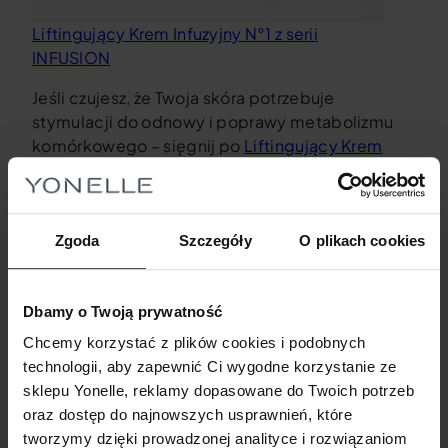
Liftingujący Krem Infuzyjny N°1 z serii
INFUSION
Jeśli czujesz, że Twoja skóra potrzebuje
stymulacji do odnowy i poprawy metabolizmu
komórkowego – sięgnij po
Liftingujący Krem
Infuzyjny N°1 z serii INFUSION
.
Choć linię INFUSION z retinolem można
Zgoda
Szczegóły
O plikach cookies
stosować cały rok dzięki użyciu technologii
NANODYSKÓW™, wiele osób intuicyjnie sięga
po krem z tym składnikiem właśnie jesienią.
Dbamy o Twoją prywatność
Retinol mocno pobudza fibroblasty do produkcji
Chcemy korzystać z plików cookies i podobnych
kolagenu i elastyny, dzięki czemu
skóra
technologii, aby zapewnić Ci wygodne korzystanie ze
odzyskuje swoją jędrność, gęstość, a
sklepu Yonelle, reklamy dopasowane do Twoich potrzeb
zmarszczki ulegają widocznemu spłyceniu
.
oraz dostęp do najnowszych usprawnień, które
tworzymy dzięki prowadzonej analityce i rozwiązaniom