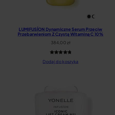
LUMIFUSÍON Dynamiczne Serum Przeciw
Przebarwieniom Z Czystą Witaminą C 10%
384,00
zł
Oceniony
7
Dodaj do koszyka
4.86
na 5
na
podstawie
ocen
klientów