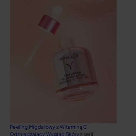
Peeling Migdałowy z Witaminą C
Odmładzający Wygląd Skóry
z serii