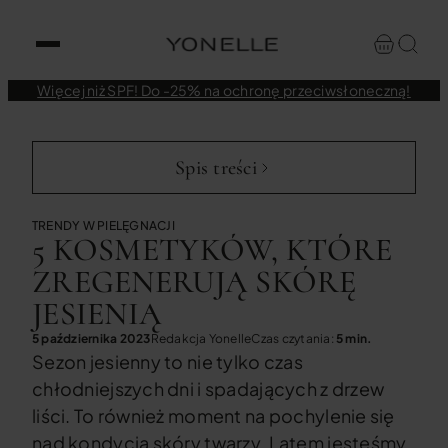
Więcej niż SPF! Do -25% na ochronę przeciwsłoneczną!
Spis treści
TRENDY W PIELĘGNACJI
5 KOSMETYKÓW, KTÓRE
ZREGENERUJĄ SKÓRĘ
JESIENIĄ
5 października 2023
Redakcja Yonelle
Czas czytania:
5 min.
Sezon jesienny to nie tylko czas
chłodniejszych dni i spadających z drzew
liści. To również moment na pochylenie się
nad kondycją skóry twarzy. Latem jesteśmy