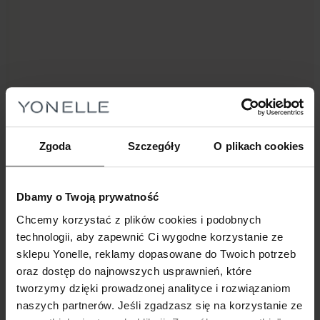
H2O INFUSÍON
Zgoda
Szczegóły
O plikach cookies
H2O Infusion – seria luksusowych kosmetyków o
wyjątkowej sile nawilżania i odmładzania wygląd skóry
dojrzałej 40+. Poznaj kosmetyki Yonelle
Dbamy o Twoją prywatność
Chcemy korzystać z plików cookies i podobnych
technologii, aby zapewnić Ci wygodne korzystanie ze
sklepu Yonelle, reklamy dopasowane do Twoich potrzeb
oraz dostęp do najnowszych usprawnień, które
tworzymy dzięki prowadzonej analityce i rozwiązaniom
naszych partnerów. Jeśli zgadzasz się na korzystanie ze